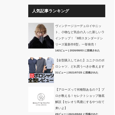
人気記事ランキング
ヴィンテージコーデュロイやニッ
ト、小物など気合の入った新しいラ
インナップ！「MBスタンダードシ
リーズ最新作8型」一挙発売！
142ビュー
|
2026/08/03 に投稿された
【全型購入してみた】ユニクロのポ
ロシャツ、どれ買うべきか教えます
31ビュー
|
2021/07/25 に投稿された
【アローズって何種類あるの？】プ
ロが教える！セレクトショップ徹底
解説【セレオリ馬鹿にするやつ出て
来いよ】
25ビュー
|
2021/05/02 に投稿された