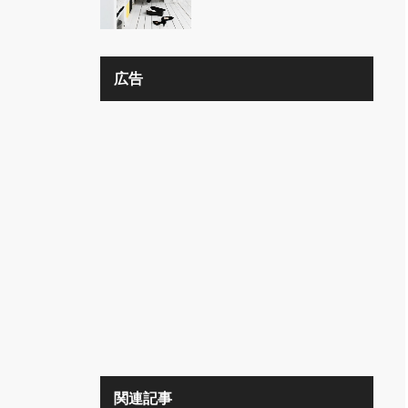
の？？
広告
関連記事