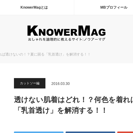
KnowerMagとは
MBプロフィール
れば透けないの！？夏に困る「乳首透け」を解消する！！
カットソー編
2016.03.30
透けない肌着はどれ！？何色を着れ
「乳首透け」を解消する！！