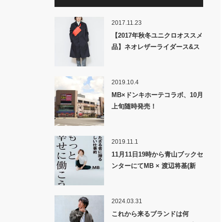
2017.11.23
【2017年秋冬ユニクロオススメ
品】ネオレザーライダース&ス
テンカラーコート&ショルダー
バッグの着こなし紹介!!
2019.10.4
MB×ドンキホーテコラボ、10月
上旬随時発売！
2019.11.1
11月11日19時から青山ブックセ
ンターにてMB × 渡辺将基(新
R25編集長) トークイベント開
催！！
2024.03.31
これから来るブランドは何