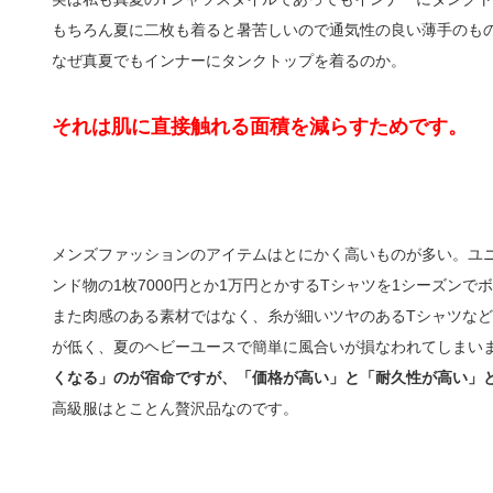
もちろん夏に二枚も着ると暑苦しいので通気性の良い薄手のも
なぜ真夏でもインナーにタンクトップを着るのか。
それは肌に直接触れる面積を減らすためです。
メンズファッションのアイテムはとにかく高いものが多い。ユ
ンド物の1枚7000円とか1万円とかするTシャツを1シーズン
また肉感のある素材ではなく、糸が細いツヤのあるTシャツな
が低く、夏のヘビーユースで簡単に風合いが損なわれてしまい
くなる」のが宿命ですが、「価格が高い」と「耐久性が高い」
高級服はとことん贅沢品なのです。