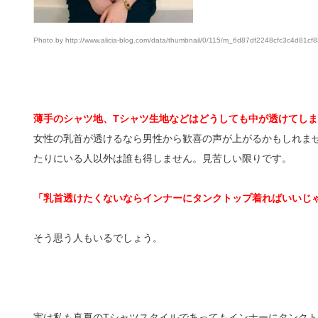
Photo by http://www.alicia-blog.com/data/thumbnail/0/115/m_6d87df2248cfc3c4d81
薄手のシャツ地、Tシャツ生地などはどうしても中が透けてし
女性の乳首が透けるなら男性から歓喜の声が上がるかもしれま
たりにいる人以外は誰も得しません。見苦しい限りです。
「乳首透けたくないならインナーにタンクトップ着ればいいじ
そう思う人もいるでしょう。
実は私も真夏のTシャツスタイルであってもインナーにタンク