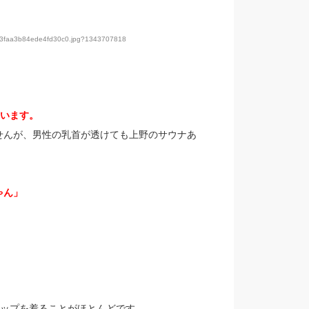
cf83faa3b84ede4fd30c0.jpg?1343707818
まいます。
せんが、男性の乳首が透けても上野のサウナあ
ゃん」
トップを着ることがほとんどです。