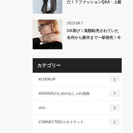
だ！？ファッションQ&A・上級
者編！
2023.08.7
OX再び！高額転売されていた
名作から新作まで一挙発売！今
年度はこれで最後・・・かな？
「OX JEWELRY」5型発売！
カテゴリー
#LOOKUP
1
40代50代のためのおしゃれ指南
7
ce'u.
3
CONNECTED/コネクテッド
1