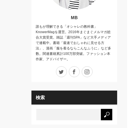
MB
誰もが理解できる「オシャレの教科書」
KnowerMagを運営。2016年まぐまぐメルマガ総
合大賞受賞。雑誌「週刊SPA」など大手メディア
で連載中。書籍「最速でおしゃれに見せる方
法」、漫画「服を着るならこんなふうに」など多
数。関連書籍累計100万部突破。ファッション本
作家、アドバイザー。
Twitter
Facebook
Instagram
検索