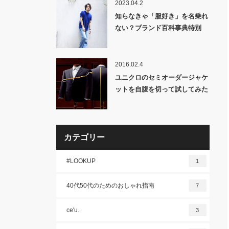
山「OX JEWELRy 」一挙発
2023.04.2
売！
知らなきゃ「服好き」を名乗れ
ない？ブランド百科事典特別
編！今回は服好きの「常識」日
本ブランドを徹底レクチャーし
ます！
2016.02.4
ユニクロのセミオーダージャケ
ットを自腹を切って試してみた
【メールマガジン2016年2月7日
配信予告】
カテゴリー
#LOOKUP
1
40代50代のためのおしゃれ指南
7
ce'u.
3