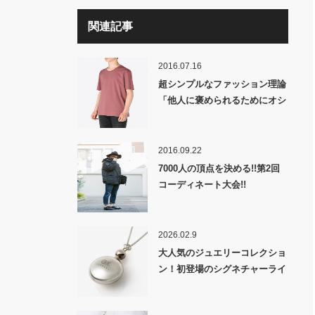
関連記事
2016.07.16
超シンプルなファッション理論
「他人に褒められるためにオシ
ャレをしよう」。まずはそれだ
けでいい。
2016.09.22
7000人の頂点を決める!!第2回
コーディネート大会!!
2026.02.9
大人気のジュエリーコレクショ
ン！初登場のシグネチャーライ
ンを始め、人気のアンカーチェ
ーンシリーズなど新作も盛り沢