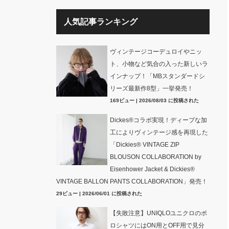
人気記事ランキング
ヴィンテージコーデュロイやニッ
ト、小物など気合の入った新しいラ
インナップ！「MBスタンダードシ
リーズ最新作8型」一挙発売！
169ビュー
|
2026/08/03 に投稿された
Dickes®コラボ実現！ディープな加
工によりヴィンテージ感を再現した
「Dickies® VINTAGE ZIP
BLOUSON COLLABORATION by
Eisenhower Jacket & Dickies®
VINTAGE BALLON PANTS COLLABORATION」発売！
29ビュー
|
2026/06/01 に投稿された
【失敗注意】UNIQLOユニクロのポ
ロシャツにはON用とOFF用で見分