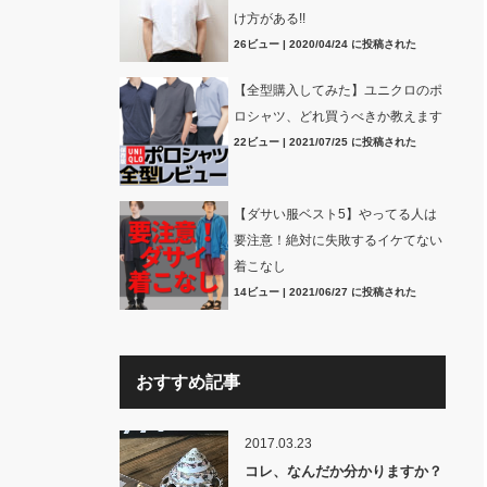
け方がある!!
26ビュー
|
2020/04/24 に投稿された
【全型購入してみた】ユニクロのポ
ロシャツ、どれ買うべきか教えます
22ビュー
|
2021/07/25 に投稿された
【ダサい服ベスト5】やってる人は
要注意！絶対に失敗するイケてない
着こなし
14ビュー
|
2021/06/27 に投稿された
おすすめ記事
2017.03.23
コレ、なんだか分かりますか？