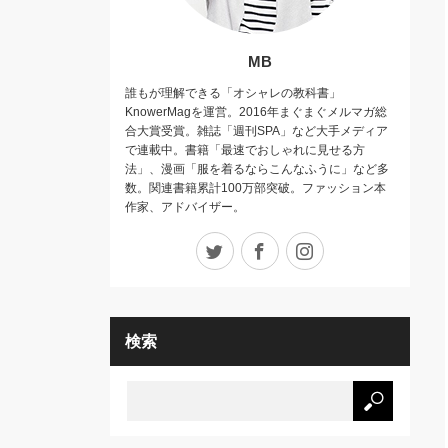
MB
誰もが理解できる「オシャレの教科書」
KnowerMagを運営。2016年まぐまぐメルマガ総
合大賞受賞。雑誌「週刊SPA」など大手メディア
で連載中。書籍「最速でおしゃれに見せる方
法」、漫画「服を着るならこんなふうに」など多
数。関連書籍累計100万部突破。ファッション本
作家、アドバイザー。
Twitter
Facebook
Instagram
検索