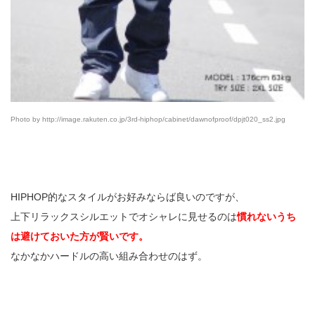
Photo by http://image.rakuten.co.jp/3rd-hiphop/cabinet/dawnofproof/dpjt020_ss2.jpg
HIPHOP的なスタイルがお好みならば良いのですが、
上下リラックスシルエットでオシャレに見せるのは
慣れないうち
は避けておいた方が賢いです。
なかなかハードルの高い組み合わせのはず。