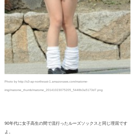
Photo by http://s3-ap-northeast-1.amazonaws.com/matome-
img/matome_thumb/matome_20141023075205_5448b3a5173d7.png
90年代に女子高生の間で流行ったルーズソックスと同じ理屈です
よ。