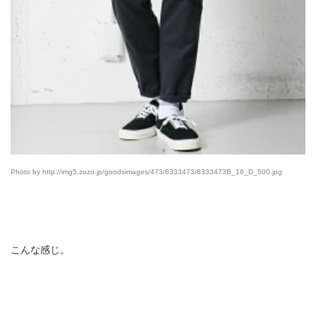
Photo by http://img5.zozo.jp/goodsimages/473/8333473/8333473B_16_D_500.jpg
こんな感じ。