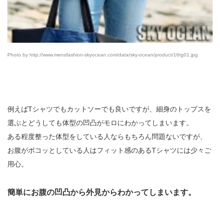
Photo by http://www.mensfashion-skyocean.com/data/sky-ocean/product/16tg01.jpg
例えばTシャツでもカットソーでも良いですが、細身のトップスを
選ぶとどうしても体型の凹凸がモロにわかってしまいます。
ある程度整った体型をしている人ならもちろん問題ないですが、
お腹がポコッとしている人はフィット感のあるTシャツには少々ご
用心。
簡単にお腹の凹凸から外見からわかってしまいます。