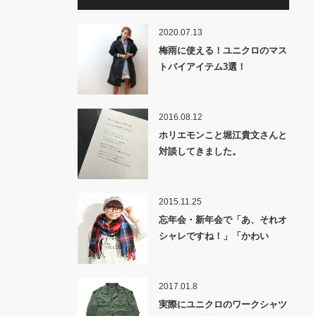
2020.07.13
梅雨に使える！ユニクロのマス
トバイアイテム3選！
2016.08.12
ホリエモンこと堀江貴文さんと
対談してきました。
2015.11.25
忘年会・新年会で「あ、それオ
シャレですね！」「かわい
い！」と女子から褒められる方
法
2017.01.8
実際にユニクロのワークシャツ