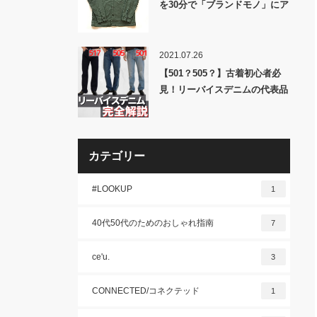
を30分で「ブランドモノ」にア
ップグレードしてみた。
2021.07.26
【501？505？】古着初心者必
見！リーバイスデニムの代表品
番3つを簡単に説明！
カテゴリー
#LOOKUP
1
40代50代のためのおしゃれ指南
7
ce'u.
3
CONNECTED/コネクテッド
1