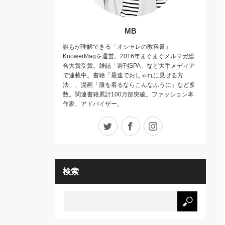
MB
誰もが理解できる「オシャレの教科書」
KnowerMagを運営。2016年まぐまぐメルマガ総
合大賞受賞。雑誌「週刊SPA」など大手メディア
で連載中。書籍「最速でおしゃれに見せる方
法」、漫画「服を着るならこんなふうに」など多
数。関連書籍累計100万部突破。ファッション本
作家、アドバイザー。
Twitter
Facebook
Instagram
検索