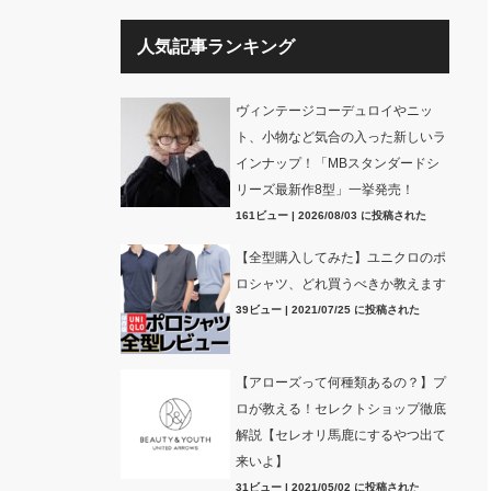
人気記事ランキング
ヴィンテージコーデュロイやニッ
ト、小物など気合の入った新しいラ
インナップ！「MBスタンダードシ
リーズ最新作8型」一挙発売！
161ビュー
|
2026/08/03 に投稿された
【全型購入してみた】ユニクロのポ
ロシャツ、どれ買うべきか教えます
39ビュー
|
2021/07/25 に投稿された
【アローズって何種類あるの？】プ
ロが教える！セレクトショップ徹底
解説【セレオリ馬鹿にするやつ出て
来いよ】
31ビュー
|
2021/05/02 に投稿された