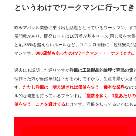
というわけでワークマンに行ってき
昨今アパレル業態に乗り出し話題となっているワークマン。すで
展開数があり、開発ロットは10万着が基本ベース(同じ服を大量
と)は35%を超えないルールなど、ユニクロ同様に「超格安高
マンです。
800店舗もあったのねワークマン・・・ナメてたわ
過去にも説明した通りですが
洋服は工業製品的論理で商品の質
個作った方が当然単価は下がるわけですから、生産背景が大き
す。
ただし洋服は「増え過ぎれば価値を失う」稀有な業界
なの
ル的な発想を持っているブランドは
「型数を多く、1型あたり
値を失う」ことを避けてる
わけです。洋服を知ってるいかにも