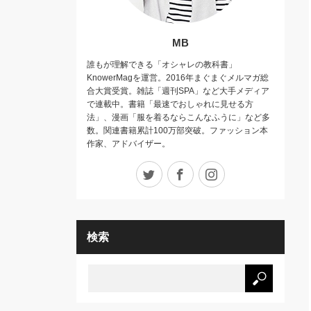
MB
誰もが理解できる「オシャレの教科書」
KnowerMagを運営。2016年まぐまぐメルマガ総
合大賞受賞。雑誌「週刊SPA」など大手メディア
で連載中。書籍「最速でおしゃれに見せる方
法」、漫画「服を着るならこんなふうに」など多
数。関連書籍累計100万部突破。ファッション本
作家、アドバイザー。
Twitter
Facebook
Instagram
検索