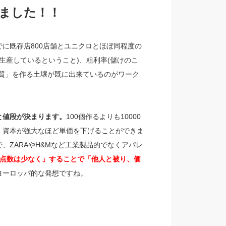
ました！！
に既存店800店舗とユニクロとほぼ同程度の
生産しているということ)、粗利率(儲けのこ
品質」を作る土壌が既に出来ているのがワーク
。
と値段が決まります。
100個作るよりも10000
く資本が強大なほど単価を下げることができま
で、ZARAやH&Mなど工業製品的でなくアパレ
の点数は少なく」することで「他人と被り、価
ヨーロッパ的な発想ですね。