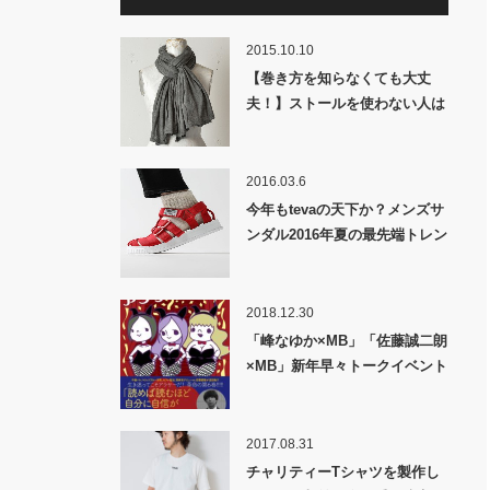
2015.10.10
【巻き方を知らなくても大丈
夫！】ストールを使わない人は
損をしてる？あなたが今ストー
ルを取り入れるメリット
2016.03.6
今年もtevaの天下か？メンズサ
ンダル2016年夏の最先端トレン
ドはこれだ！！
2018.12.30
「峰なゆか×MB」「佐藤誠二朗
×MB」新年早々トークイベント
開催します!!
2017.08.31
チャリティーTシャツを製作し