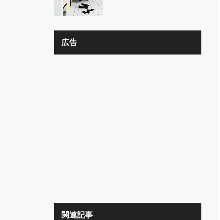
の？？
広告
関連記事