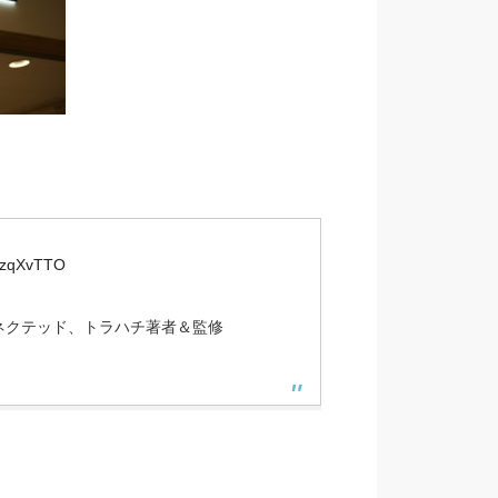
5KzqXvTTO
ネクテッド、トラハチ著者＆監修