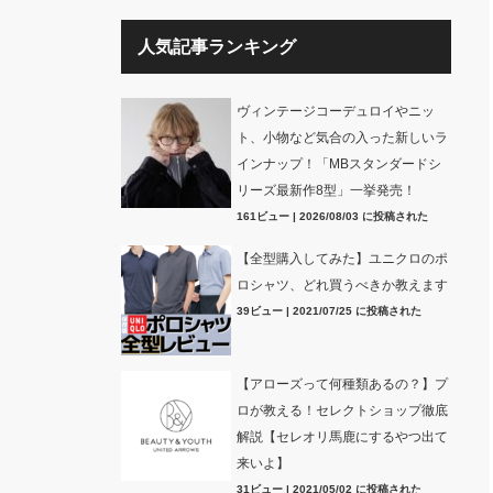
人気記事ランキング
ヴィンテージコーデュロイやニッ
ト、小物など気合の入った新しいラ
インナップ！「MBスタンダードシ
リーズ最新作8型」一挙発売！
161ビュー
|
2026/08/03 に投稿された
【全型購入してみた】ユニクロのポ
ロシャツ、どれ買うべきか教えます
39ビュー
|
2021/07/25 に投稿された
【アローズって何種類あるの？】プ
ロが教える！セレクトショップ徹底
解説【セレオリ馬鹿にするやつ出て
来いよ】
31ビュー
|
2021/05/02 に投稿された