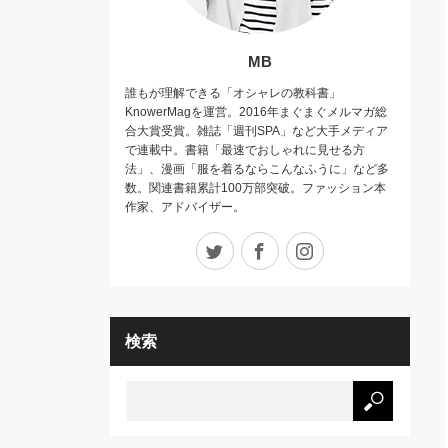
MB
誰もが理解できる「オシャレの教科書」
KnowerMagを運営。2016年まぐまぐメルマガ総
合大賞受賞。雑誌「週刊SPA」など大手メディア
で連載中。書籍「最速でおしゃれに見せる方
法」、漫画「服を着るならこんなふうに」など多
数。関連書籍累計100万部突破。ファッション本
作家、アドバイザー。
Twitter
Facebook
Instagram
検索