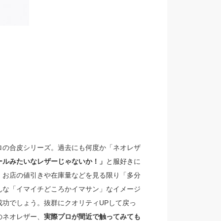
ロの合皮シリーズ。過去にも何度か「ネオレザ
ールみたいなレザーじゃないか！」
と服好きに
・お店の値引きや在庫量などを見る限り「多分
んな「イマイチどころかイマサン」なイメージ
功でしょう。抜群にクオリティUPして戻っ
のネオレザー、
実際プロが間近で触ってみても