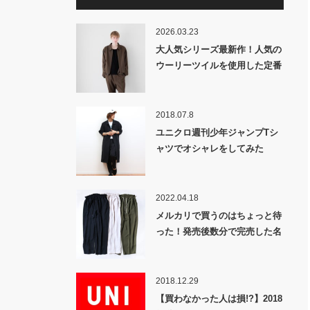
2026.03.23
大人気シリーズ最新作！人気の
ウーリーツイルを使用した定番
アイテムから完全新作までライ
ンナップ「STANDARDシリー
ズ７型」発売！
2018.07.8
ユニクロ週刊少年ジャンプTシ
ャツでオシャレをしてみた
2022.04.18
メルカリで買うのはちょっと待
った！発売後数分で完売した名
作「MB別注ドウギパンツ」復
刻！レインメーカー入門に！
2018.12.29
【買わなかった人は損!?】2018