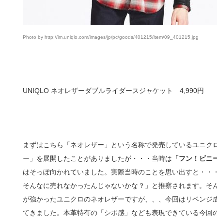
Photo by http://im.uniqlo.com/images/jp/pc/goods/401215/item/09_401215.jpg
UNIQLO ネオレザーダブルライダースジャケット 4,990円
まずはこちら「ネオレザー」という名称で発売しているユニク
ー」を展開したことがありましたが・・・当時は
「フン！ビニ
はそっぽ向かれていました。実際当時のことを思い出すと・・
そんなに売れなかったんじゃないかな？」と推察されます。そ
が強かったユニクロのネオレザーですが、、、今回はリベンジ成
てきました。本革特有の「シボ感」なども表現できている今回