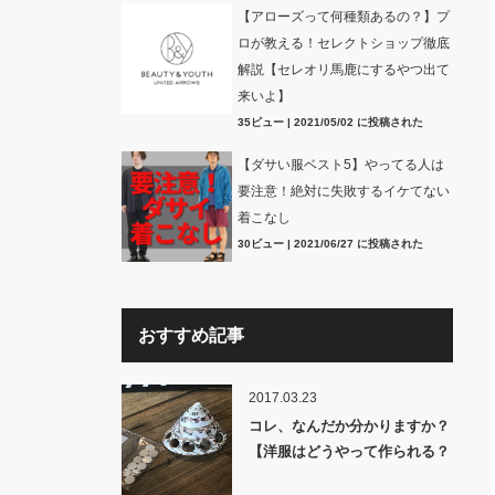
【アローズって何種類あるの？】プ
ロが教える！セレクトショップ徹底
解説【セレオリ馬鹿にするやつ出て
来いよ】
35ビュー
|
2021/05/02 に投稿された
【ダサい服ベスト5】やってる人は
要注意！絶対に失敗するイケてない
着こなし
30ビュー
|
2021/06/27 に投稿された
おすすめ記事
2017.03.23
コレ、なんだか分かりますか？
【洋服はどうやって作られる？
裏話】