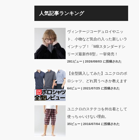
人気記事ランキング
ヴィンテージコーデュロイやニッ
ト、小物など気合の入った新しいラ
インナップ！「MBスタンダードシ
リーズ最新作8型」一挙発売！
281ビュー
|
2026/08/03 に投稿された
【全型購入してみた】ユニクロのポ
ロシャツ、どれ買うべきか教えます
64ビュー
|
2021/07/25 に投稿された
ユニクロのステテコを外出着として
使っちゃいけない理由。
35ビュー
|
2016/07/04 に投稿された