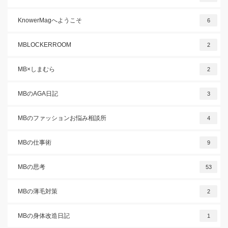
KnowerMagへようこそ
6
MBLOCKERROOM
2
MB×しまむら
2
MBのAGA日記
3
MBのファッションお悩み相談所
4
MBの仕事術
9
MBの思考
53
MBの薄毛対策
2
MBの身体改造日記
1