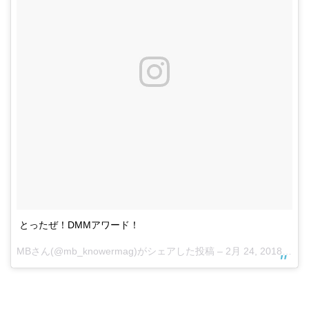
とったぜ！DMMアワード！
MB
さん(@mb_knowermag)がシェアした投稿 –
2月 24, 2018 at 2:30午前 PST