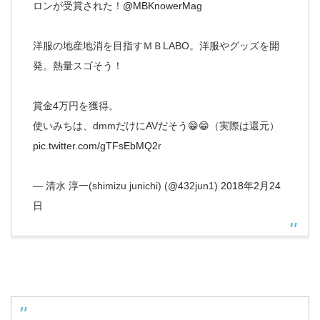
ロンが受賞された！
@MBKnowerMag
洋服の地産地消を目指すＭＢLABO。洋服やグッズを開
発。熱量スゴそう！
賞金4万円を獲得。
使いみちは、dmmだけにAVだそう😁😁（実際は還元）
pic.twitter.com/gTFsEbMQ2r
— 清水 淳一(shimizu junichi) (@432jun1)
2018年2月24
日