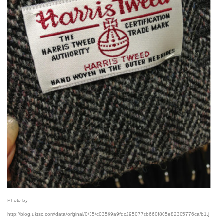
Photo by
http://blog.uktsc.com/data/original/0/35/c03569a9fdc295077cb660f805e82305776cafb1.j