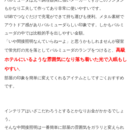
バルミューダは元々調理器具に強いメーカーですがこのランタン
もかなり工夫して作ってあり非常に使いやすいです。
USBでつなぐだけで充電ができて持ち運びも便利。メタル素材で
アウトドア感がありバルミューダらしい印象です。しかもバルミ
ューダの中では比較的手を出しやすい金額。
「いや間接照明なんていらねーよ」と思うかもしれませんが寝室
高級
で蛍光灯の光を落としてバルミューダのランプをつけると、
ホテルにいるような雰囲気になり落ち着いた光で入眠もし
やすい
。
部屋の印象を簡単に変えてくれるアイテムとしてすごくおすすめ
です。
インテリアはいざこだわろうとするとかなりお金がかかるでしょ
う。
そんな中間接照明は一番簡単に部屋の雰囲気をガラリと変えられ