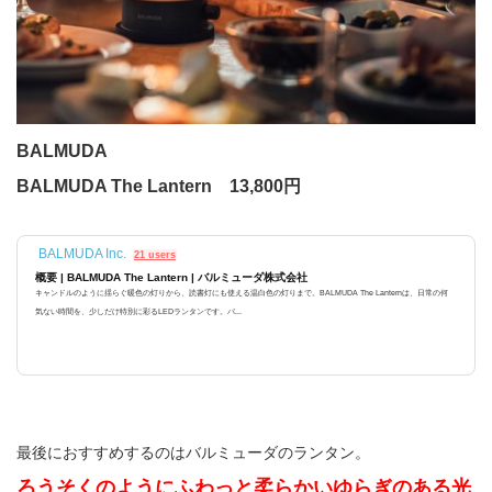
BALMUDA
BALMUDA The Lantern 13,800円
BALMUDA Inc.
21 users
概要 | BALMUDA The Lantern | バルミューダ株式会社
キャンドルのように揺らぐ暖色の灯りから、読書灯にも使える温白色の灯りまで。BALMUDA The Lanternは、日常の何
気ない時間を、少しだけ特別に彩るLEDランタンです。バ...
最後におすすめするのはバルミューダのランタン。
ろうそくのようにふわっと柔らかいゆらぎのある光