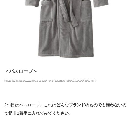
＜バスローブ＞
Photo by https://www.llbean.co.jp/mens/pajamas/robe/g/1000004990.html?
2つ目はバスローブ。これは
どんなブランドのものでも構わないの
で是非1着手に入れてみてください
。