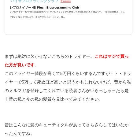
バイオプログラミングクラブ
7 users
レプロナイザー 4D Plus | Bioprogramming Club
レプロナイザー4D Plusは独自技術のバイオプログラミングを搭載した髪のための美容機器です。「髪の美容機器」とし
て乾いた髪に使用します。根元が立ち上がりにくい、髪...
まずは絶対に欠かせないこちらのドライヤー。
これはマジで買っ
た方が良いです
。
このドライヤー値段が高くて5万円くらいするんですが・・・ドラ
イヤーで5万って死ぬほど高いと思うかもしれないけど、昔から私
のメルマガを登録してくれている読者さんがいらっしゃったら是
非昔の私と今の私の髪質を見比べてみてください。
昔はこんなに髪のキューティクルがあってさらさらしてはいなか
ったんですね。