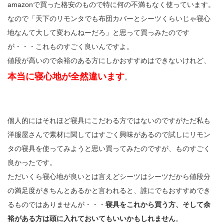
amazonで買った格安のもので特に何の不満もなく使っています。
なので「天下のリモンタでも布団カバーとシーツくらいじゃ寝心
地なんて大して変わんねーだろ」と思って買っみたのです
が・・・これものすごく良いんですよ。
値段が高いので余裕のある方にしかおすすめはできないけれど、
本当に寝心地が全然違います
。
個人的にはそれほど寝具にこだわる方ではないのですがただ私も
洋服屋さんで素材に関してはすごく興味があるので試しにリモン
タの寝具を使ってみようと思い買ってみたのですが、ものすごく
良かったです。
ただいくら寝心地が良いとは言えどシーツはシーツだから値段分
の満足度がきちんとあるかと言われると、誰にでもおすすめでき
るものではありませんが・・・
寝具をこれから買う方、そして余
裕がある方は頭に入れておいてもいいかもしれません
。