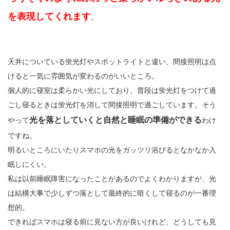
を表現してくれます
。
天井についている蛍光灯やスポットライトと違い、間接照明は点
けると一気に雰囲気が変わるのがいいところ。
個人的に寝室は柔らかい光にしており、普段は蛍光灯をつけて過
ごし寝るときは蛍光灯を消して間接照明で過ごしています。そう
光を落としていくと自然と睡眠の準備ができる
やって
わけ
ですね。
明るいところにいたりスマホの光をガッツリ浴びるとなかなか入
眠しにくい。
私は以前睡眠障害になったことがあるのでよくわかりますが、光
は結構大事で少しずつ落として最終的に暗くして寝るのが一番理
想的。
できればスマホは寝る前に見ない方が良いけれど、どうしても見