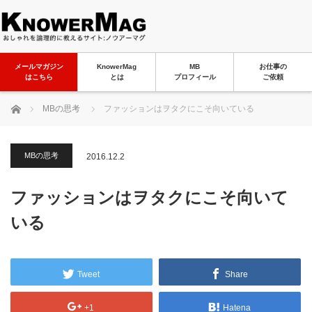
メールマガジン
KnowerMag
MB
お仕事の
はこちら
とは
プロフィール
ご依頼
ホーム
MBの思考
ファッションはヲタクにこそ向いている
MBの思考
2016.12.2
ファッションはヲタクにこそ向いて
いる
Tweet
Share
+1
Hatena