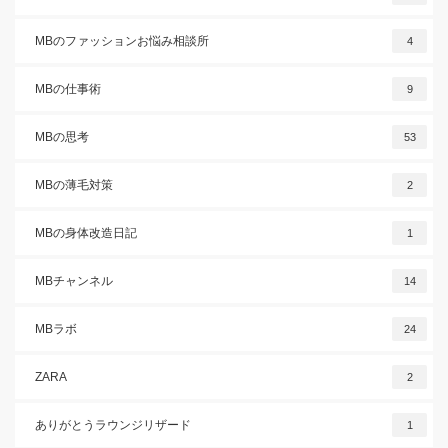
MBのファッションお悩み相談所
4
MBの仕事術
9
MBの思考
53
MBの薄毛対策
2
MBの身体改造日記
1
MBチャンネル
14
MBラボ
24
ZARA
2
ありがとうラウンジリザード
1