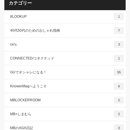
カテゴリー
#LOOKUP
1
40代50代のためのおしゃれ指南
7
ce'u.
3
CONNECTED/コネクテッド
1
GUでオシャレになる！
55
KnowerMagへようこそ
6
MBLOCKERROOM
2
MB×しまむら
2
MBのAGA日記
3