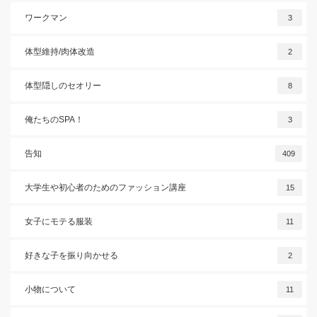
ワークマン
3
体型維持/肉体改造
2
体型隠しのセオリー
8
俺たちのSPA！
3
告知
409
大学生や初心者のためのファッション講座
15
女子にモテる服装
11
好きな子を振り向かせる
2
小物について
11