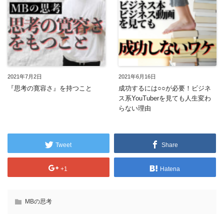
2021年7月2日
2021年6月16日
『思考の寛容さ』を持つこと
成功するには○○が必要！ビジネ
ス系YouTuberを見ても人生変わ
らない理由
Tweet
Share
+1
Hatena
MBの思考