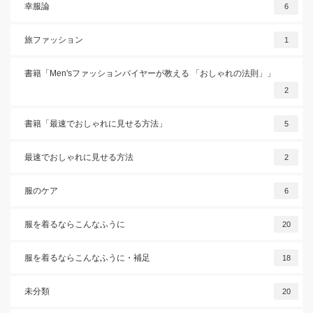
幸服論
6
旅ファッション
1
書籍「Men'sファッションバイヤーが教える 「おしゃれの法則」」
2
書籍「最速でおしゃれに見せる方法」
5
最速でおしゃれに見せる方法
2
服のケア
6
服を着るならこんなふうに
20
服を着るならこんなふうに・補足
18
未分類
20