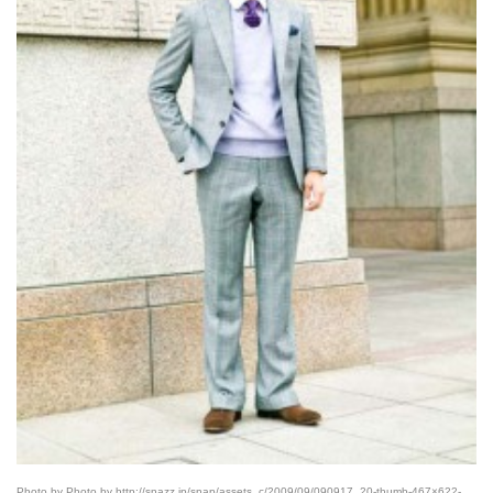
Photo by Photo by http://snazz.jp/snap/assets_c/2009/09/090917_20-thumb-467×622-