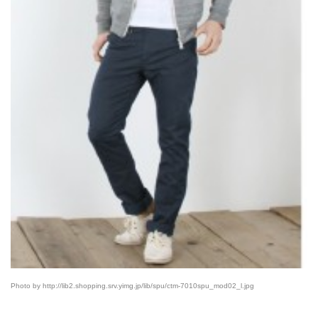
Photo by http://lib2.shopping.srv.yimg.jp/lib/spu/ctm-7010spu_mod02_l.jpg