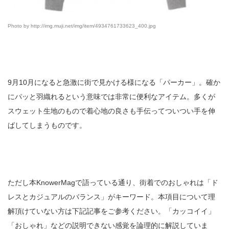
Photo by http://img.muji.net/img/item/4934761733623_400.jpg
9月10月になると急激に街で見かける様になる「パーカー」。確か
にパッと羽織れるという意味では非常に便利なアイテム。多くが
スウェット生地のもので着心地の良さも手伝ってついつい手を伸
ばしてしまうものです。
ただし本KnowerMagで語っている通り、街着でのおしゃれは「ド
レスとカジュアルのバランス」がキーワード。本項目について理
解頂けていない方は下記記事をご参考ください。「カッコイイ」
「おしゃれ」などの説明できない感覚を論理的に解説していま