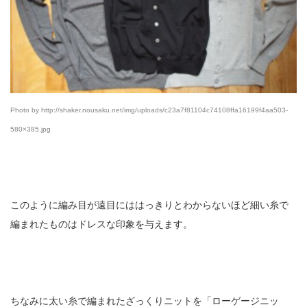
Photo by http://shaker.nousaku.net/img/uploads/c23a7f81104c74108ffa16199f4aa503-
580×385.jpg
このように編み目が遠目にははっきりとわからないほど細い糸で
編まれたものはドレスな印象を与えます。
ちなみに太い糸で編まれたざっくりニットを「ローゲージニッ