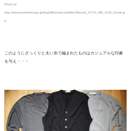
Photo by
http://www.anotherlounge.jp/blog/WindowsLiveWriter/Wizzard_CC74/_MG_4136_thumb.jp
g
このようにざっくりと太い糸で編まれたものはカジュアルな印象
を与え・・・