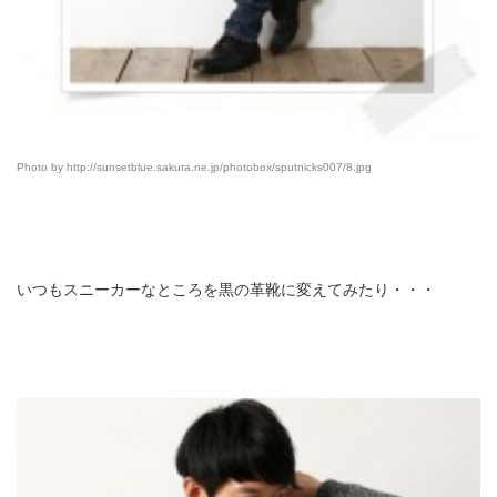
Photo by http://sunsetblue.sakura.ne.jp/photobox/sputnicks007/8.jpg
いつもスニーカーなところを黒の革靴に変えてみたり・・・