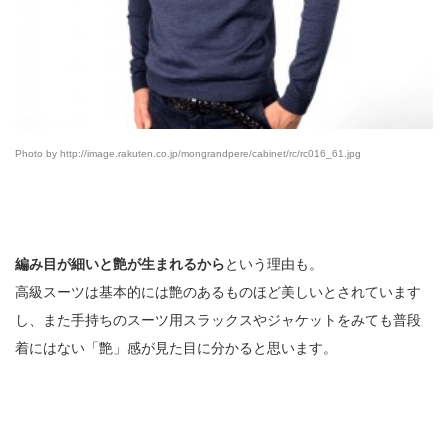
Photo by http://image.rakuten.co.jp/mongrandpere/cabinet/rc/rc016_61.jpg
編み目が細いと艶が生まれるから
という理由も。
高級スーツは基本的には艶のあるものほど美しいとされています
し、また手持ちのスーツ用スラックスやジャケットをみても普段
着にはない「艶」感が見た目に分かると思います。