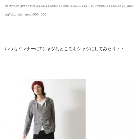
lifestyle.co.jp/r/article/1141311412900432501/1141321447769866001/1413214478_a03l.
jpg?size=pict_nocut500_500
いつもインナーにTシャツなところをシャツにしてみたり・・・