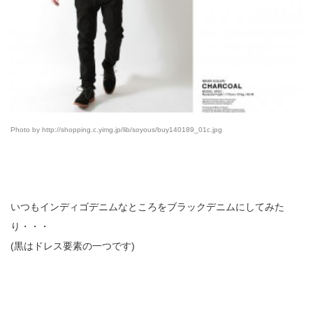
Photo by http://shopping.c.yimg.jp/lib/soyous/buy140189_01c.jpg
いつもインディゴデニムなところをブラックデニムにしてみた
り・・・
(黒はドレス要素の一つです)