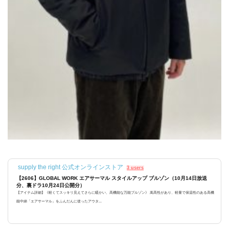
supply the right 公式オンラインストア
3 users
【2606】GLOBAL WORK エアサーマル スタイルアップ ブルゾン（10月14日放送
分、裏ドラ10月24日公開分）
【アイテム詳細】《軽くてスッキリ見えてさらに暖かい、高機能な万能ブルゾン》 嵩高性があり、軽量で保温性のある高機
能中綿「エアサーマル」をふんだんに使ったアウタ...