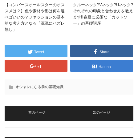
【コンバースオールスターのオス
クルーネック?Vネック?Uネック?
スメは？】色や素材や形は何を選
それぞれの印象と合わせ方を教え
べばいいの？ファッションの基本
ます!!春夏に必須な「カットソ
的な考え方となる「源流にハズレ
ー」の基礎講座
無し」
Tweet
Share
+1
Hatena
オシャレになる前の基礎知識
前のページ
次のページ