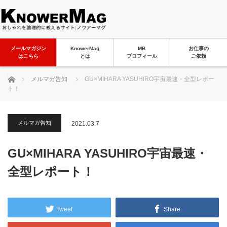
メールマガジン
KnowerMag
MB
お仕事の
はこちら
とは
プロフィール
ご依頼
ホーム
メルマガ告知
GU×MIHARA YASUHIRO宇宙最速・全型レポー
ト！
メルマガ告知
2021.03.7
GU×MIHARA YASUHIRO宇宙最速・
全型レポート！
Tweet
Share