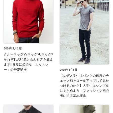
2014年2月13日
クルーネック?Vネック?Uネック?
それぞれの印象と合わせ方を教え
ます!!春夏に必須な「カットソ
ー」の基礎講座
2015年6月3日
【なぜ大学生はパンツの裾裏のチ
ェック柄をロールアップして見せ
つけるのか？】大学生はシンプル
にまとめよう！ファッション初心
者に送る基本概念