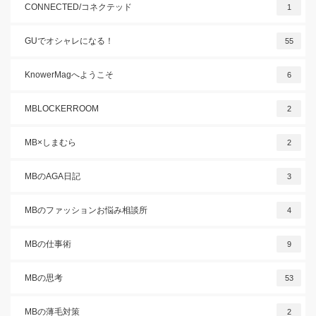
CONNECTED/コネクテッド
1
GUでオシャレになる！
55
KnowerMagへようこそ
6
MBLOCKERROOM
2
MB×しまむら
2
MBのAGA日記
3
MBのファッションお悩み相談所
4
MBの仕事術
9
MBの思考
53
MBの薄毛対策
2