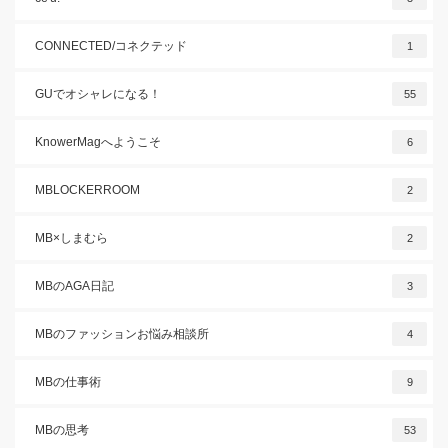
CONNECTED/コネクテッド
1
GUでオシャレになる！
55
KnowerMagへようこそ
6
MBLOCKERROOM
2
MB×しまむら
2
MBのAGA日記
3
MBのファッションお悩み相談所
4
MBの仕事術
9
MBの思考
53