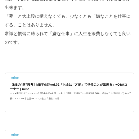
出来ます。
「夢」と大上段に構えなくても、少なくとも「嫌なことを仕事に
する」ことはありません。
常識と慣習に縛られて「嫌な仕事」に人生を浪費しなくても良い
のです。
mine
【MBの"超"思考】MB半生記vol.02「お金は「才能」で得ることが出来る」+Q&Aコ
ーナー | mine
▼▼▼本日のメニュー▼▼▼1.MB半生記vol.02：お金は「才能」で得ることが出来る2.Q&A：好きなこと(才能)はどうやって
探す？？ 1.MB半生記vol.02：お金は「才能」で得...
mine