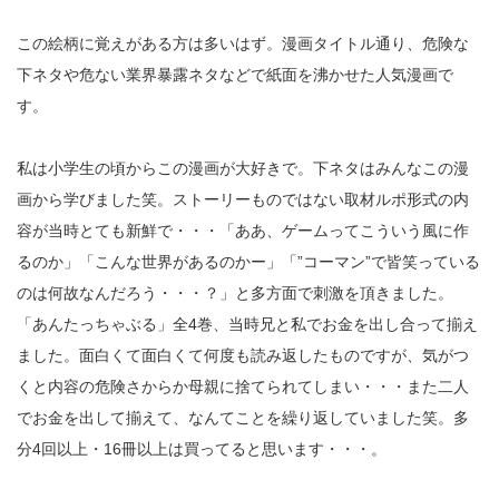
この絵柄に覚えがある方は多いはず。漫画タイトル通り、危険な
下ネタや危ない業界暴露ネタなどで紙面を沸かせた人気漫画で
す。
私は小学生の頃からこの漫画が大好きで。下ネタはみんなこの漫
画から学びました笑。ストーリーものではない取材ルポ形式の内
容が当時とても新鮮で・・・「ああ、ゲームってこういう風に作
るのか」「こんな世界があるのかー」「”コーマン”で皆笑っている
のは何故なんだろう・・・？」と多方面で刺激を頂きました。
「あんたっちゃぶる」全4巻、当時兄と私でお金を出し合って揃え
ました。面白くて面白くて何度も読み返したものですが、気がつ
くと内容の危険さからか母親に捨てられてしまい・・・また二人
でお金を出して揃えて、なんてことを繰り返していました笑。多
分4回以上・16冊以上は買ってると思います・・・。