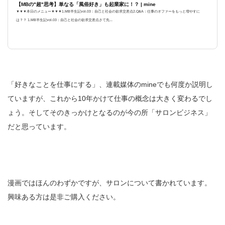
【MBの"超"思考】単なる「風俗好き」も起業家に！？ | mine
▼▼▼本日のメニュー▼▼▼1.MB半生記vol.03：自己と社会の欲求交差点2.Q&A：仕事のオファーをもっと増やすに
は？？ 1.MB半生記vol.03：自己と社会の欲求交差点さて先...
「好きなことを仕事にする」、連載媒体のmineでも何度か説明し
ていますが、これから10年かけて仕事の概念は大きく変わるでし
ょう。そしてそのきっかけとなるのが今の所「サロンビジネス」
だと思っています。
漫画ではほんのわずかですが、サロンについて書かれています。
興味ある方は是非ご購入ください。