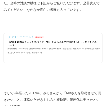
た。当時の対談の模様は下記からご覧いただけます。是非読んで
みてください。なかなか面白い考察も入っています。
まぐまぐニュース！
4 users
【対談】鈴木みそvsメンズバイヤーMB「だからメルマガ始めました」 - まぐまぐニ
ュース！
読者増加数ランキングで1位を独占中の有料メルマガ『【最も早くオシャレになる方法】現役メンズバイヤーが伝える洋服の
着こなし&コーディネート診断』発行者で、著...
そして2年経った2017年。みそさんから「MBさんを取材させて頂
きたい」とご連絡いただきもちろん即快諾。漫画化に至ったとい