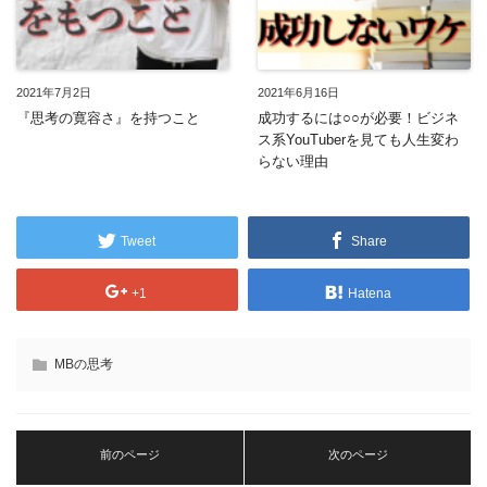
2021年7月2日
2021年6月16日
『思考の寛容さ』を持つこと
成功するには○○が必要！ビジネ
ス系YouTuberを見ても人生変わ
らない理由
Tweet
Share
+1
Hatena
MBの思考
前のページ
次のページ