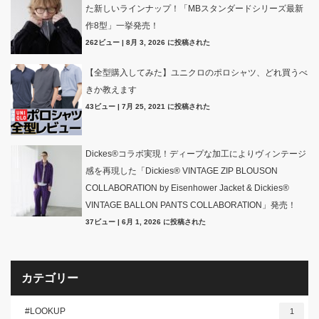
た新しいラインナップ！「MBスタンダードシリーズ最新
作8型」一挙発売！
262ビュー
|
8月 3, 2026 に投稿された
【全型購入してみた】ユニクロのポロシャツ、どれ買うべ
きか教えます
43ビュー
|
7月 25, 2021 に投稿された
Dickes®コラボ実現！ディープな加工によりヴィンテージ
感を再現した「Dickies® VINTAGE ZIP BLOUSON
COLLABORATION by Eisenhower Jacket & Dickies®
VINTAGE BALLON PANTS COLLABORATION」発売！
37ビュー
|
6月 1, 2026 に投稿された
カテゴリー
#LOOKUP
1