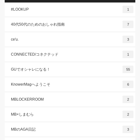
#LOOKUP
1
40代50代のためのおしゃれ指南
7
ce'u.
3
CONNECTED/コネクテッド
1
GUでオシャレになる！
55
KnowerMagへようこそ
6
MBLOCKERROOM
2
MB×しまむら
2
MBのAGA日記
3