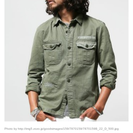
Photo by http://img5.zozo.jp/goodsimages/159/7870159/7870159B_22_D_500.jpg