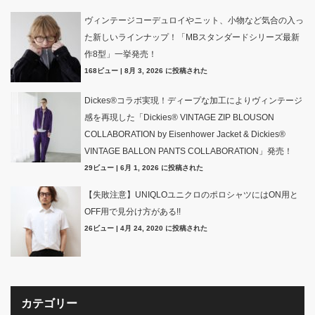
ヴィンテージコーデュロイやニット、小物など気合の入っ
た新しいラインナップ！「MBスタンダードシリーズ最新
作8型」一挙発売！
168ビュー
|
8月 3, 2026 に投稿された
Dickes®コラボ実現！ディープな加工によりヴィンテージ
感を再現した「Dickies® VINTAGE ZIP BLOUSON
COLLABORATION by Eisenhower Jacket & Dickies®
VINTAGE BALLON PANTS COLLABORATION」発売！
29ビュー
|
6月 1, 2026 に投稿された
【失敗注意】UNIQLOユニクロのポロシャツにはON用と
OFF用で見分け方がある!!
26ビュー
|
4月 24, 2020 に投稿された
カテゴリー