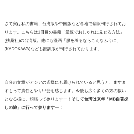
さて実は私の書籍、台湾版や中国版など各地で翻訳刊行されてお
ります。こちらは1冊目の書籍「最速でおしゃれに見せる方法」
(扶桑社)の台湾版。他にも漫画「服を着るならこんなふうに」
(KADOKAWA)なども翻訳版が刊行されております。
自分の文章がアジアの皆様にも届けられていると思うと、ますま
すもって責任とやり甲斐を感じます。今後も広く多くの方の救い
となる様に、頑張って参りますー！
そして台湾は来年「MB自著探
しの旅」に行って参りますー！