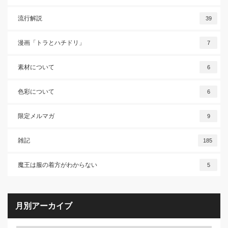
流行解説
39
漫画「トラとハチドリ」
7
素材について
6
色彩について
6
限定メルマガ
9
雑記
185
魔王は服の着方がわからない
5
月別アーカイブ