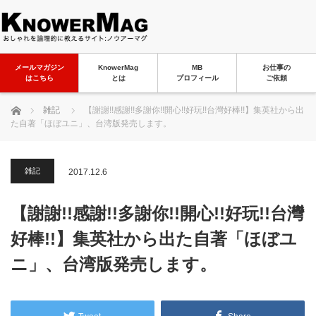
メールマガジン
KnowerMag
MB
お仕事の
はこちら
とは
プロフィール
ご依頼
ホーム
雑記
【謝謝!!感謝!!多謝你!!開心!!好玩!!台灣好棒!!】集英社から出
た自著「ほぼユニ」、台湾版発売します。
雑記
2017.12.6
【謝謝!!感謝!!多謝你!!開心!!好玩!!台灣
好棒!!】集英社から出た自著「ほぼユ
ニ」、台湾版発売します。