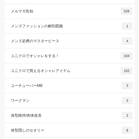
メルマガ告知
528
メンズファッションの解剖図鑑
1
メンズ必携のマスターピース
4
ユニクロでオシャレをする！
104
ユニクロで買えるオシャレアイテム
152
ユーチューバーMB
3
ワークマン
3
体型維持/肉体改造
2
体型隠しのセオリー
8