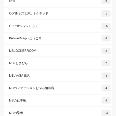
ce'u.
3
CONNECTED/コネクテッド
1
GUでオシャレになる！
55
KnowerMagへようこそ
6
MBLOCKERROOM
2
MB×しまむら
2
MBのAGA日記
3
MBのファッションお悩み相談所
4
MBの仕事術
9
MBの思考
53