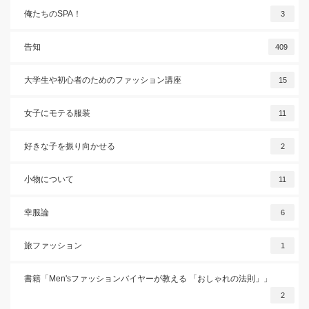
俺たちのSPA！
3
告知
409
大学生や初心者のためのファッション講座
15
女子にモテる服装
11
好きな子を振り向かせる
2
小物について
11
幸服論
6
旅ファッション
1
書籍「Men'sファッションバイヤーが教える 「おしゃれの法則」」
2