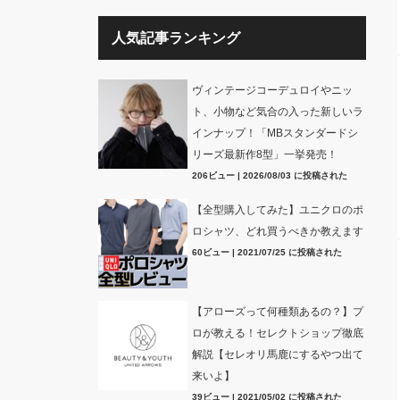
人気記事ランキング
ヴィンテージコーデュロイやニッ
ト、小物など気合の入った新しいラ
インナップ！「MBスタンダードシ
リーズ最新作8型」一挙発売！
206ビュー
|
2026/08/03 に投稿された
【全型購入してみた】ユニクロのポ
ロシャツ、どれ買うべきか教えます
60ビュー
|
2021/07/25 に投稿された
【アローズって何種類あるの？】プ
ロが教える！セレクトショップ徹底
解説【セレオリ馬鹿にするやつ出て
来いよ】
39ビュー
|
2021/05/02 に投稿された