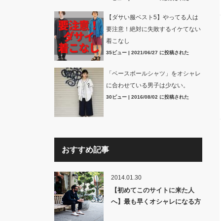
【ダサい服ベスト5】やってる人は
要注意！絶対に失敗するイケてない
着こなし
35ビュー
|
2021/06/27 に投稿された
「ベースボールシャツ」をオシャレ
に合わせている男子は少ない。
30ビュー
|
2016/08/02 に投稿された
おすすめ記事
2014.01.30
【初めてこのサイトに来た人
へ】最も早くオシャレになる方
法とは?メンズファッションで