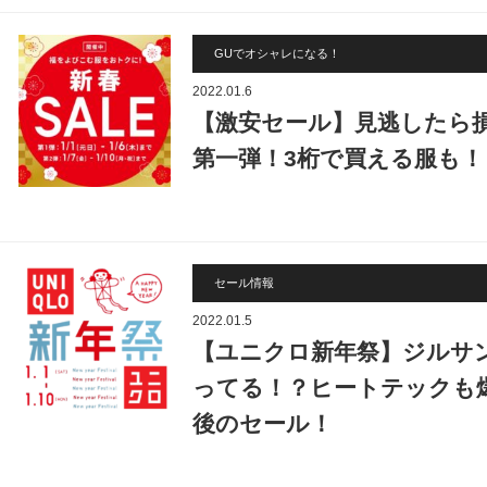
GUでオシャレになる！
2022.01.6
【激安セール】見逃したら
第一弾！3桁で買える服も！
セール情報
2022.01.5
【ユニクロ新年祭】ジルサ
ってる！？ヒートテックも
後のセール！