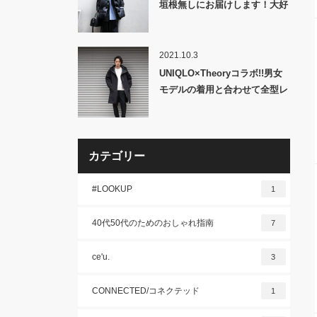
垣根無しにお届けします！大好
評コーナー「MBの私服」！
2021.10.3
UNIQLO×Theoryコラボ!!男女
モデルの着用と合わせて全型レ
ポート!!
カテゴリー
#LOOKUP
1
40代50代のためのおしゃれ指南
7
ce'u.
3
CONNECTED/コネクテッド
1