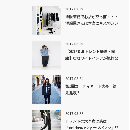
気を配るべき一つの答えとは?
2017.03.19
通販業務でお店が空っぽ・・・
洋服屋さんは本当にそれでいい
の？？
2017.03.19
【2017春夏トレンド解説・前
編】なぜワイドパンツが流行な
のか！？
2017.03.21
第3回コーディネート大会・結
果発表!!
2017.03.22
トレンドの大本命は実は
「adidasのジャージパンツ」!?