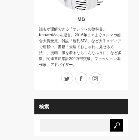
MB
誰もが理解できる「オシャレの教科書」
KnowerMagを運営。2016年まぐまぐメルマガ総
合大賞受賞。雑誌「週刊SPA」など大手メディア
で連載中。書籍「最速でおしゃれに見せる方
法」、漫画「服を着るならこんなふうに」など多
数。関連書籍累計200万部突破。ファッション本
作家、アドバイザー。
Twitter
Facebook
Instagram
検索