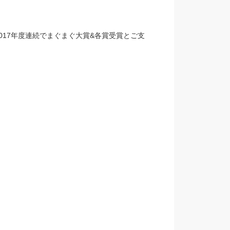
、2017年度連続でまぐまぐ大賞&各賞受賞とご支
。