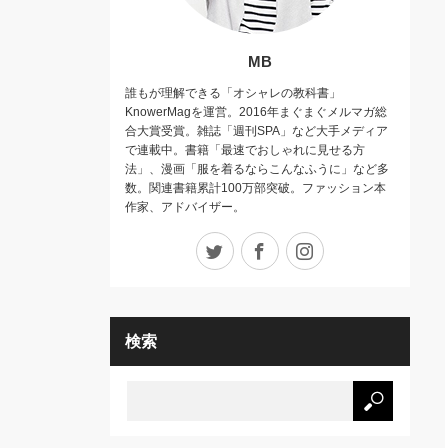
MB
誰もが理解できる「オシャレの教科書」
KnowerMagを運営。2016年まぐまぐメルマガ総
合大賞受賞。雑誌「週刊SPA」など大手メディア
で連載中。書籍「最速でおしゃれに見せる方
法」、漫画「服を着るならこんなふうに」など多
数。関連書籍累計100万部突破。ファッション本
作家、アドバイザー。
Twitter
Facebook
Instagram
検索