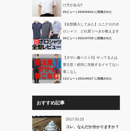
け方がある!!
25ビュー
|
2020/04/24 に投稿された
【全型購入してみた】ユニクロのポ
ロシャツ、どれ買うべきか教えます
20ビュー
|
2021/07/25 に投稿された
【ダサい服ベスト5】やってる人は
要注意！絶対に失敗するイケてない
着こなし
13ビュー
|
2021/06/27 に投稿された
おすすめ記事
2017.03.23
コレ、なんだか分かりますか？