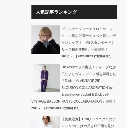
人気記事ランキング
ヴィンテージコーデュロイやニッ
ト、小物など気合の入った新しいラ
インナップ！「MBスタンダードシ
リーズ最新作8型」一挙発売！
160ビュー
|
2026/08/03 に投稿された
Dickes®コラボ実現！ディープな加
工によりヴィンテージ感を再現した
「Dickies® VINTAGE ZIP
BLOUSON COLLABORATION by
Eisenhower Jacket & Dickies®
VINTAGE BALLON PANTS COLLABORATION」発売！
29ビュー
|
2026/06/01 に投稿された
【失敗注意】UNIQLOユニクロのポ
ロシャツにはON用とOFF用で見分