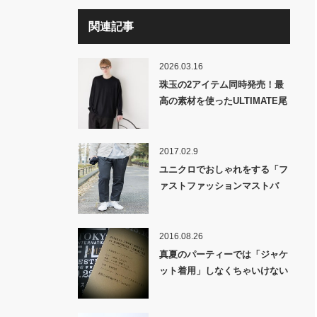
関連記事
2026.03.16
珠玉の2アイテム同時発売！最
高の素材を使ったULTIMATE尾
州T&Y2Kを思わせる立体裁断デ
ニム「ULTIMATE “尾州”
FABRIC 2/60 SCALE OFF
2017.02.9
WOOL HIGH-END L/S T-
ユニクロでおしゃれをする「フ
SHIRTS & ULTIMATE
ァストファッションマストバ
“DENIM” FABRIC 3D
イ」後編!!
TWISTED CHEMICAL WASH
JEANS fabric by KUROKI」発
2016.08.26
売！
真夏のパーティーでは「ジャケ
ット着用」しなくちゃいけない
の？？