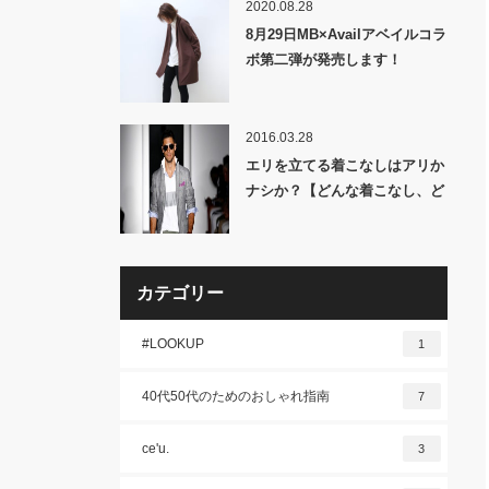
2020.08.28
8月29日MB×Availアベイルコラ
ボ第二弾が発売します！
2016.03.28
エリを立てる着こなしはアリか
ナシか？【どんな着こなし、ど
んなアイテムも文脈次第でオシ
ャレになれる？】
カテゴリー
#LOOKUP
1
40代50代のためのおしゃれ指南
7
ce'u.
3