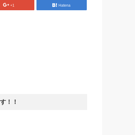
+1
Hatena
す！！