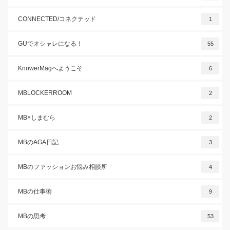
CONNECTED/コネクテッド
1
GUでオシャレになる！
55
KnowerMagへようこそ
6
MBLOCKERROOM
2
MB×しまむら
2
MBのAGA日記
3
MBのファッションお悩み相談所
4
MBの仕事術
9
MBの思考
53