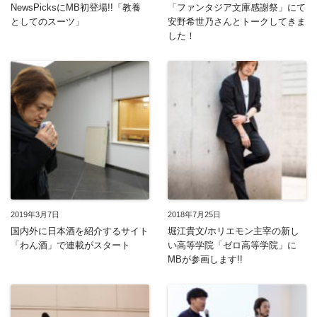
NewsPicksにMB初登場!!「教養
「ファンタジア文庫感謝祭」にて
としてのスーツ」
安野希世乃さんとトークしてきま
した！
2019年3月7日
2018年7月25日
国内外に日本酒を紹介するサイト
堀江貴文/ホリエモン主宰の新し
「わん酒」で連載がスタート
い高等学院「ゼロ高等学院」に
MBが参画します!!