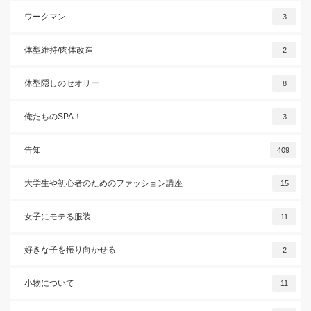
ワークマン
3
体型維持/肉体改造
2
体型隠しのセオリー
8
俺たちのSPA！
3
告知
409
大学生や初心者のためのファッション講座
15
女子にモテる服装
11
好きな子を振り向かせる
2
小物について
11