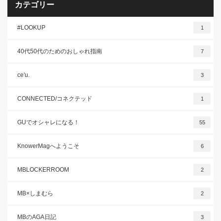
カテゴリー
#LOOKUP
1
40代50代のためのおしゃれ指南
7
ce'u.
3
CONNECTED/コネクテッド
1
GUでオシャレになる！
55
KnowerMagへようこそ
6
MBLOCKERROOM
2
MB×しまむら
2
MBのAGA日記
3