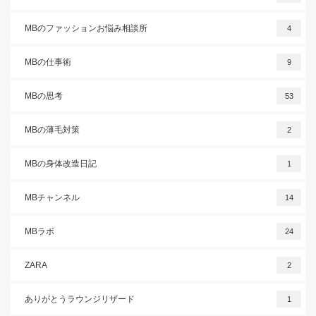
MBのファッションお悩み相談所
4
MBの仕事術
9
MBの思考
53
MBの薄毛対策
2
MBの身体改造日記
1
MBチャンネル
14
MBラボ
24
ZARA
2
ありがとうラウンジリザード
1