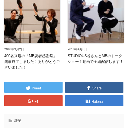
2018年9月2日
2018年4月8日
400名来場の「MB読者感謝祭」
STUDIOUS谷さんとMBのトーク
無事終了しました！ありがとうご
ショー！動画で全編配信します！
ざいました！
Tweet
Share
+1
Hatena
雑記