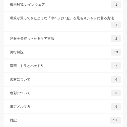
梅雨対策/レインウェア
1
母親が買ってきたような「中2っぽい服」を最もオシャレに着る方法
1
洋服を長持ちさせるケア方法
2
流行解説
39
漫画「トラとハチドリ」
7
素材について
6
色彩について
6
限定メルマガ
9
雑記
185