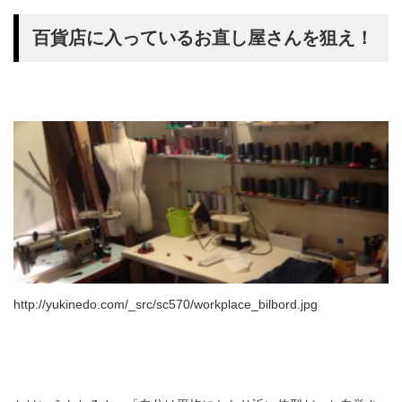
百貨店に入っているお直し屋さんを狙え！
http://yukinedo.com/_src/sc570/workplace_bilbord.jpg