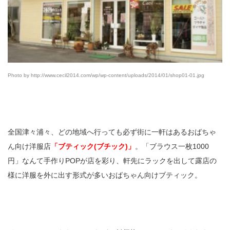
Photo by http://www.cecil2014.com/wp/wp-content/uploads/2014/01/shop01-01.jpg
全国津々浦々、どの地域へ行っても必ず街に一軒はあるおばちゃ
ん向け洋服店
「ブティック(ブチック)」
。「ブラウス一枚1000
円」なんて手作りPOPが店を彩り、軒先にラックを出して露店の
様に洋服を外に出す形式が多いおばちゃん向けブティック。