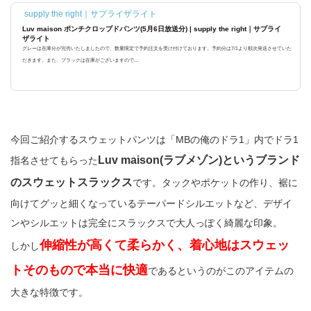
supply the right｜サプライザライト
Luv maison ポンチクロップドパンツ(5月6日放送分) | supply the right｜サプライ
ザライト
グレーは在庫分が完売いたしましたので、数量限定で予約注文を受け付けております。予約分は7/1より順次発送させていた
だきます。また、ブラックは在庫がございますので...
今回ご紹介するスウェットパンツは「MBの俺のドラ1」内でドラ1
Luv maison(ラブメゾン)というブランド
指名させてもらった
のスウェットスラックス
です。タックやポケットの作り、裾に
向けてグッと細くなっているテーパードシルエットなど、デザイ
ンやシルエットは完全にスラックスで大人っぽく綺麗な印象。
伸縮性が高くて柔らかく、着心地はスウェッ
しかし
トそのもので本当に快適
であるというのがこのアイテムの
大きな特徴です。