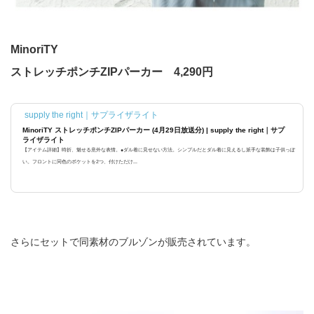
MinoriTY
ストレッチポンチZIPパーカー 4,290円
supply the right｜サプライザライト
MinoriTY ストレッチポンチZIPパーカー (4月29日放送分) | supply the right｜サプ
ライザライト
【アイテム詳細】時折、魅せる意外な表情。●ダル着に見せない方法。シンプルだとダル着に見えるし派手な装飾は子供っぽ
い。フロントに同色のポケットを2つ、付けただけ...
さらにセットで同素材のブルゾンが販売されています。