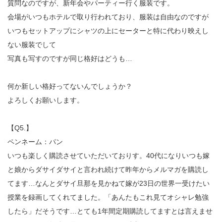
質問なのですが、新年会やパーティー行く服装です。
会場がいつもホテルで取り行われており、服装は自由なのですが
いつもセットアップにシャツの上にセーターと特に代わり映えし
ない服装でして
写真も写すのですが同じ格好はどうも…
何か新しい格好ってないんでしょうか？
よろしくお願いします。
【Q5.】
ペンネーム：パン
いつも楽しく購読させていただいておりす。40代になりいつも嫁
と娘からダサイダサイと言われ続けて昨年からメルマガを購読し
てます…なんとダサイ旦那を見かねて嫁が23日の世界一受けたい
授業を録画してくれてました。「あんたもこれ見てオシャレ勉強
したら」だそうです…とても1年間定期購読してますとは言えませ