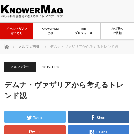
メールマガジン
KnowerMag
MB
お仕事の
はこちら
とは
プロフィール
ご依頼
ホーム
メルマガ告知
デムナ・ヴァザリアから考えるトレンド観
メルマガ告知
2019.11.26
デムナ・ヴァザリアから考えるトレ
ンド観
Tweet
Share
+1
Hatena