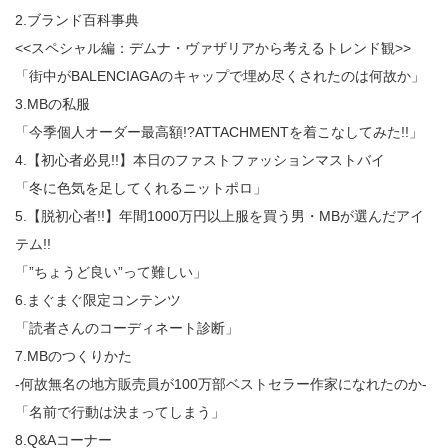
2.ブランド百科事典
<<スペシャル編：デムナ・ヴァザリアから考えるトレンド観>>
「街中がBALENCIAGAのキャップで埋め尽くされたのは何故か」
3.MBの私服
「今季個人オーダー最高額!?ATTACHMENTを着こなしてみた!!」
4.【初心者必見!!】本日のファストファッションマストバイ
「冬に色気を足してくれるニットポロ」
5.【脱初心者!!】年間1000万円以上服を買う男・MBが選んだアイ
テム!!
「”ちょうど良い”って難しい」
6.まぐまぐ限定コンテンツ
「読者さんのコーディネート診断」
7.MBのつくりかた
-何故無名の地方販売員が100万部ベストセラー作家になれたのか-
「名前で行動は決まってしまう」
8.Q&Aコーナー