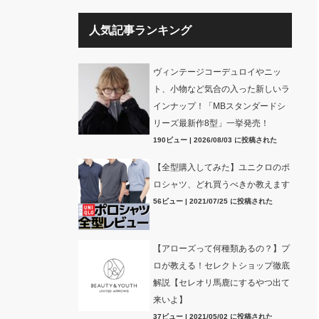
人気記事ランキング
ヴィンテージコーデュロイやニッ
ト、小物など気合の入った新しいラ
インナップ！「MBスタンダードシ
リーズ最新作8型」一挙発売！
190ビュー
|
2026/08/03 に投稿された
【全型購入してみた】ユニクロのポ
ロシャツ、どれ買うべきか教えます
56ビュー
|
2021/07/25 に投稿された
【アローズって何種類あるの？】プ
ロが教える！セレクトショップ徹底
解説【セレオリ馬鹿にするやつ出て
来いよ】
37ビュー
|
2021/05/02 に投稿された