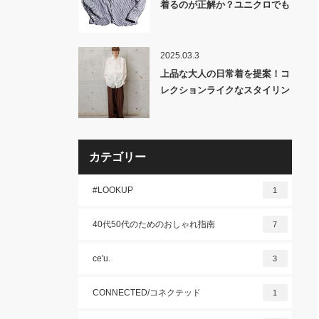
着るのが正解か？ユニクロでも
扱うトレンド素材「シアサッカ
ー」とは？
2025.03.3
上品な大人の日常着を提案！コ
レクションライクなスタイリン
グが超簡単に完成する「MBハ
イエンド尾州・近江晒加工
Super120’s ウール ハイウエス
トワイドスラックス&2/48ウー
カテゴリー
ルガーゼシアーシャツ&クラシ
ック ハンドメイド ハイヒール
#LOOKUP
1
オペラシューズ」発売！
40代50代のためのおしゃれ指南
7
ce'u.
3
CONNECTED/コネクテッド
1