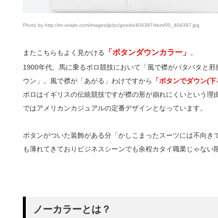
Photo by http://im.uniqlo.com/images/jp/pc/goods/404397/item/00_404397.jpg
「ボタンダウンカラー」
またこちらもよく見かける
。
1900年代、馬に乗るポロ競技において「風で襟がバタバタと
ウン」。風で襟が「あがる」わけですから
「ボタンでダウン(下
ポロはイギリスの伝統競技ですが襟の形が崩れにくいという理
ではアメリカンカジュアルの定番デザインとなっています。
ボタンがついた装飾がある分「かしこまったスーツには不向き
も薄れてきておりビジネスシーンでも余程カタイ職業じゃない
ノーカラーとは？