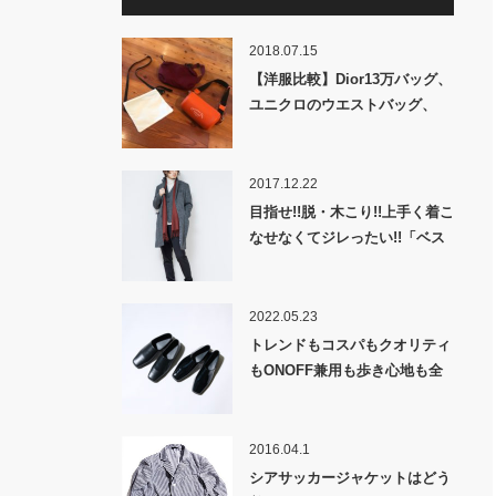
2018.07.15
【洋服比較】Dior13万バッグ、
ユニクロのウエストバッグ、
MUJILABOのサコッシュを比較
してみた。
2017.12.22
目指せ!!脱・木こり!!上手く着こ
なせなくてジレったい!!「ベス
トなベストの着こなし方」!!
2022.05.23
トレンドもコスパもクオリティ
もONOFF兼用も歩き心地も全
部欲しい！神の履き物が完成し
たァ！「MBレザードレススリ
ッポン」爆誕！
2016.04.1
シアサッカージャケットはどう