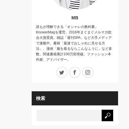
MB
誰もが理解できる「オシャレの教科書」
KnowerMagを運営。2016年まぐまぐメルマガ総
合大賞受賞。雑誌「週刊SPA」など大手メディア
で連載中。書籍「最速でおしゃれに見せる方
法」、漫画「服を着るならこんなふうに」など多
数。関連書籍累計100万部突破。ファッション本
作家、アドバイザー。
Twitter
Facebook
Instagram
検索