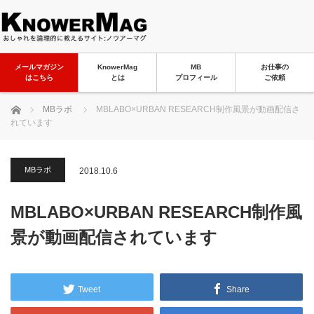
メールマガジン
KnowerMag
MB
お仕事の
はこちら
とは
プロフィール
ご依頼
ホーム
MBラボ
MBLABO×URBAN RESEARCH制作風景が動画配信さ
れています
MBラボ
2018.10.6
MBLABO×URBAN RESEARCH制作風
景が動画配信されています
Tweet
Share