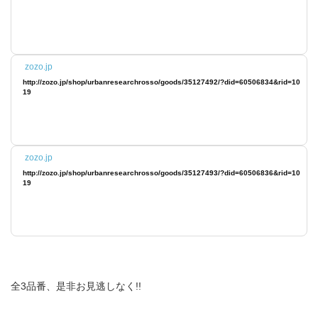
zozo.jp
http://zozo.jp/shop/urbanresearchrosso/goods/35127492/?did=60506834&rid=10
19
zozo.jp
http://zozo.jp/shop/urbanresearchrosso/goods/35127493/?did=60506836&rid=10
19
全3品番、是非お見逃しなく!!