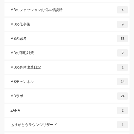
MBのファッションお悩み相談所
4
MBの仕事術
9
MBの思考
53
MBの薄毛対策
2
MBの身体改造日記
1
MBチャンネル
14
MBラボ
24
ZARA
2
ありがとうラウンジリザード
1