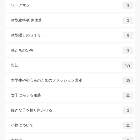
ワークマン
3
体型維持/肉体改造
2
体型隠しのセオリー
8
俺たちのSPA！
3
告知
409
大学生や初心者のためのファッション講座
15
女子にモテる服装
11
好きな子を振り向かせる
2
小物について
11