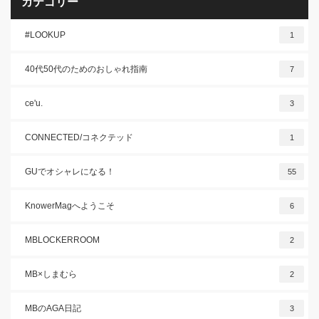
カテゴリー
#LOOKUP
1
40代50代のためのおしゃれ指南
7
ce'u.
3
CONNECTED/コネクテッド
1
GUでオシャレになる！
55
KnowerMagへようこそ
6
MBLOCKERROOM
2
MB×しまむら
2
MBのAGA日記
3