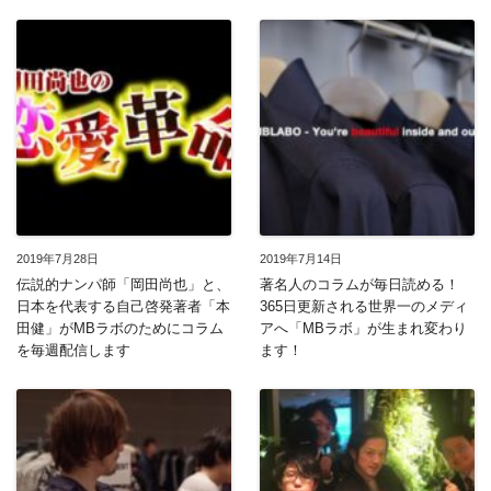
2019年7月28日
2019年7月14日
伝説的ナンパ師「岡田尚也」と、
著名人のコラムが毎日読める！
日本を代表する自己啓発著者「本
365日更新される世界一のメディ
田健」がMBラボのためにコラム
アへ「MBラボ」が生まれ変わり
を毎週配信します
ます！