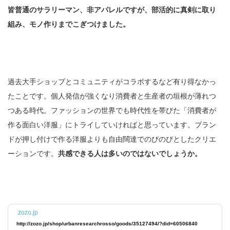
皆普通のサラリーマン、非アパレルですが、部活的に真剣に取り
組み、モノ作りまでこぎつけました。
過去大手ショップとコミュニティがコラボするなど有り得なかっ
たことです。個人発信が強くなり消費者と生産者の垣根が薄れつ
つある時代。ファッションの世界でも時代性を帯びた「消費者が
作る面白い洋服」にトライしていければと思っています。ブラン
ドが押し付けで作る洋服よりも自由闊達でのびのびとしたクリエ
ーションです。
共感できる人は多いのではないでしょうか。
zozo.jp
http://zozo.jp/shop/urbanresearchrosso/goods/35127494/?did=60506840