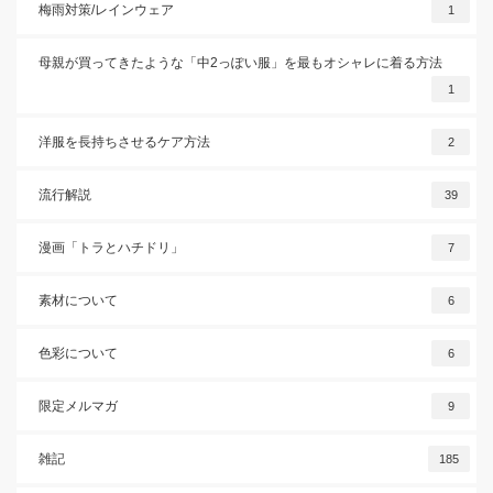
梅雨対策/レインウェア
1
母親が買ってきたような「中2っぽい服」を最もオシャレに着る方法
1
洋服を長持ちさせるケア方法
2
流行解説
39
漫画「トラとハチドリ」
7
素材について
6
色彩について
6
限定メルマガ
9
雑記
185