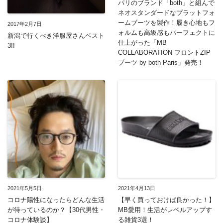
パリのブランド「both」と組んで
ネオスタンダードなプラットフォ
ームブーツを製作！履き心地もフ
2017年2月7日
ォルムも高級感もパーフェクトに
新潟で行くべき洋服屋さんベスト
仕上がった「MB
3!!
COLLABORATION フロントZIP
ブーツ by both Paris」発売！
2021年5月5日
2021年4月13日
コロナ陽性になったらどんな生活
【早く買っておけば良かった！】
が待っているのか？【30代男性・
MB愛用！生活がレベルアップす
コロナ体験談】
る雑貨3選！