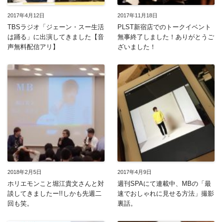
2017年4月12日
2017年11月18日
TBSラジオ「ジェーン・スー生活
PLST新宿店でのトークイベント
は踊る」に出演してきました【音
無事終了しました！ありがとうご
声無料配信アリ】
ざいました！
2018年2月5日
2017年4月9日
ホリエモンこと堀江貴文さんと対
週刊SPAにて連載中、MBの「最
談してきましたー!!しかも先週二
速でおしゃれに見せる方法」撮影
回も笑。
裏話。