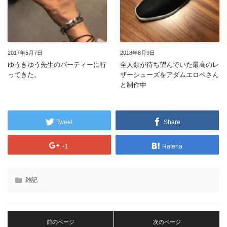
2017年5月7日
2018年8月9日
ゆうきゆう先生のパーティーに行
全人類が待ち望んでいた最高のレ
ってきた。
ザーシューズをアダムエロペさん
と制作中
Tweet
Share
+1
Hatena
雑記
前のページ
次のページ