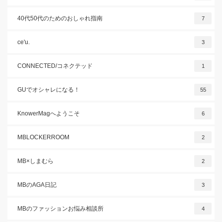
40代50代のためのおしゃれ指南
7
ce'u.
3
CONNECTED/コネクテッド
1
GUでオシャレになる！
55
KnowerMagへようこそ
6
MBLOCKERROOM
2
MB×しまむら
2
MBのAGA日記
3
MBのファッションお悩み相談所
4