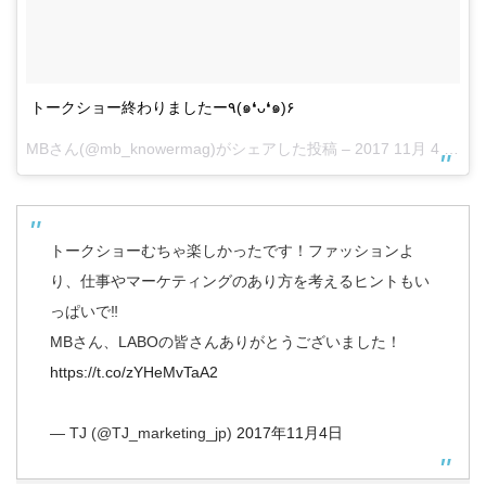
トークショー終わりましたー٩(๑❛ᴗ❛๑)۶
MBさん(@mb_knowermag)がシェアした投稿 –
2017 11月 4 12:23午前 PDT
トークショーむちゃ楽しかったです！ファッションよ
り、仕事やマーケティングのあり方を考えるヒントもい
っぱいで‼︎
MBさん、LABOの皆さんありがとうございました！
https://t.co/zYHeMvTaA2
— TJ (@TJ_marketing_jp)
2017年11月4日