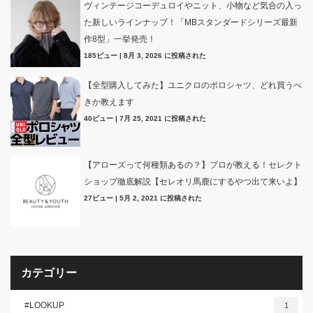
ヴィンテージコーデュロイやニット、小物など気合の入っ
た新しいラインナップ！「MBスタンダードシリーズ最新
作8型」一挙発売！
185ビュー
|
8月 3, 2026 に投稿された
【全型購入してみた】ユニクロのポロシャツ、どれ買うべ
きか教えます
40ビュー
|
7月 25, 2021 に投稿された
【アローズって何種類あるの？】プロが教える！セレクト
ショップ徹底解説【セレオリ馬鹿にするやつ出て来いよ】
27ビュー
|
5月 2, 2021 に投稿された
カテゴリー
#LOOKUP
1