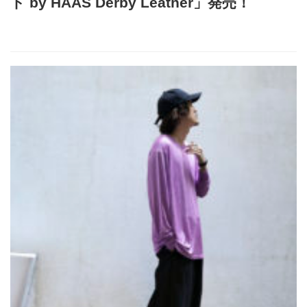
ト by HAAS Derby Leather」発売！