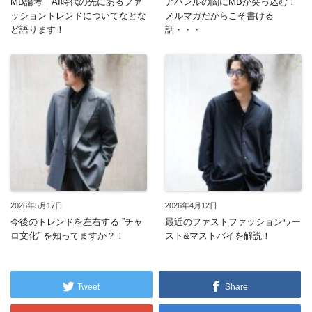
MB論考｜AI時代の先にあるファ
アパレルの闇にMBが突っ込む！
ッショントレンドについてなどな
メルマガだからこそ書ける
ど語ります！
話・・・
2026年5月17日
2026年4月12日
今後のトレンドを左右する ”チャ
最近のファストファッションワー
ロ文化” を知ってますか？！
スト&マストバイを解説！
Tweet
Share