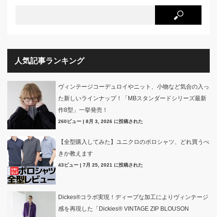
人気記事ランキング
ヴィンテージコーデュロイやニット、小物など気合の入っ
た新しいラインナップ！「MBスタンダードシリーズ最新
作8型」一挙発売！
260ビュー
|
8月 3, 2026 に投稿された
【全型購入してみた】ユニクロのポロシャツ、どれ買うべ
きか教えます
43ビュー
|
7月 25, 2021 に投稿された
Dickes®コラボ実現！ディープな加工によりヴィンテージ
感を再現した「Dickies® VINTAGE ZIP BLOUSON