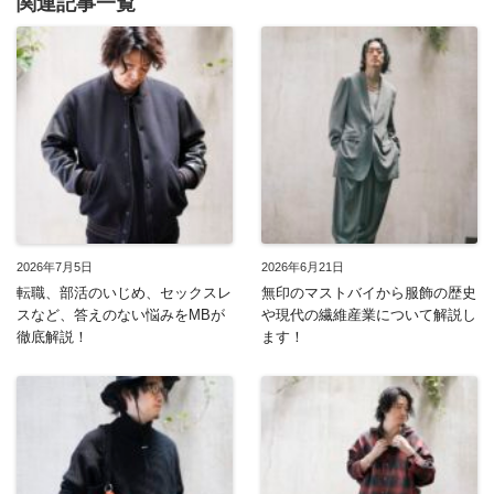
関連記事一覧
2026年7月5日
2026年6月21日
転職、部活のいじめ、セックスレ
無印のマストバイから服飾の歴史
スなど、答えのない悩みをMBが
や現代の繊維産業について解説し
徹底解説！
ます！