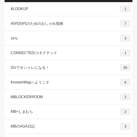
#LOOKUP
1
40代50代のためのおしゃれ指南
7
ce'u.
3
CONNECTED/コネクテッド
1
GUでオシャレになる！
55
KnowerMagへようこそ
6
MBLOCKERROOM
2
MB×しまむら
2
MBのAGA日記
3