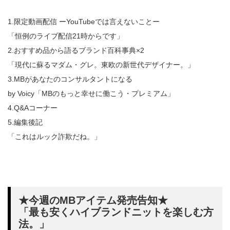
1.限定動画配信 ーYouTubeでは言えないことー
「恒例のライブ配信21時からです」
2.おすすめ品から語るブランド百科事典×2
「現代に蘇るマダム・グレ。東欧の新世代デザイナー。」
3.MBがあなたのコンサルタントになる
by Voicy「MBのもっと幸せに働こう・プレミアム」
4.Q&Aコーナー
5.編集後記
「これはルック詐欺だね。」
★今週のMBアイテム発売告知★
「最も安くハイブランドニットを楽しむ方
法。」