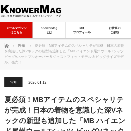
メールマガジン
KnowerMag
MB
お仕事の
はこちら
とは
プロフィール
ご依頼
ホーム
告知
夏必須！MBアイテムのスペシャリテが完成！日本の着物
を意識した深Vネックの新型も追加した「MB ハイエンド尾州ウールTシャツ
ビッグVネックプルオーバー & ジャストフィットモデル & ビッグサイズモデ
ル」発売！
告知
2026.01.12
夏必須！MBアイテムのスペシャリテ
が完成！日本の着物を意識した深Vネ
ックの新型も追加した「MB ハイエン