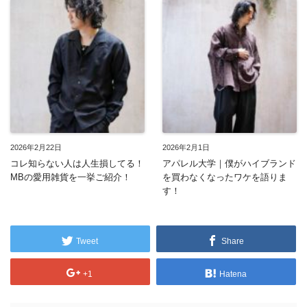
2026年2月22日
2026年2月1日
コレ知らない人は人生損してる！
アパレル大学｜僕がハイブランド
MBの愛用雑貨を一挙ご紹介！
を買わなくなったワケを語りま
す！
Tweet
Share
+1
Hatena