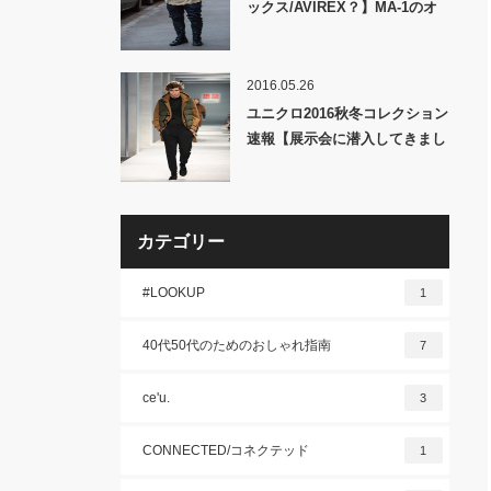
ックス/AVIREX？】MA-1のオ
ススメ!! 着こなし法は?買うべ
きアイテムは？【読み方はエム
エーワン】
2016.05.26
ユニクロ2016秋冬コレクション
速報【展示会に潜入してきまし
た】
カテゴリー
#LOOKUP
1
40代50代のためのおしゃれ指南
7
ce'u.
3
CONNECTED/コネクテッド
1