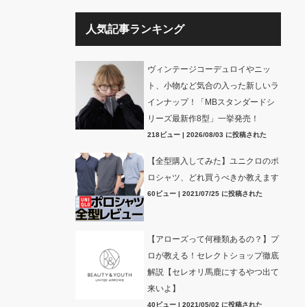
人気記事ランキング
ヴィンテージコーデュロイやニッ
ト、小物など気合の入った新しいラ
インナップ！「MBスタンダードシ
リーズ最新作8型」一挙発売！
218ビュー
|
2026/08/03 に投稿された
【全型購入してみた】ユニクロのポ
ロシャツ、どれ買うべきか教えます
60ビュー
|
2021/07/25 に投稿された
【アローズって何種類あるの？】プ
ロが教える！セレクトショップ徹底
解説【セレオリ馬鹿にするやつ出て
来いよ】
40ビュー
|
2021/05/02 に投稿された