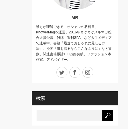
MB
誰もが理解できる「オシャレの教科書」
KnowerMagを運営。2016年まぐまぐメルマガ総
合大賞受賞。雑誌「週刊SPA」など大手メディア
で連載中。書籍「最速でおしゃれに見せる方
法」、漫画「服を着るならこんなふうに」など多
数。関連書籍累計100万部突破。ファッション本
作家、アドバイザー。
Twitter
Facebook
Instagram
検索