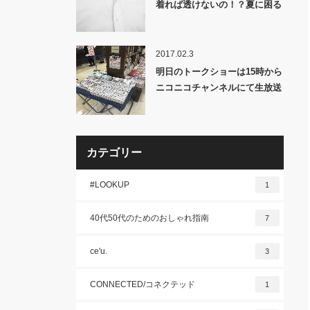
着れば透けないの！？夏に困る
「乳首透け」を解消する！！
2017.02.3
明日のトークショーは15時から
ニコニコチャンネルにて生放送
も行います!!
カテゴリー
#LOOKUP
1
40代50代のためのおしゃれ指南
7
ce'u.
3
CONNECTED/コネクテッド
1