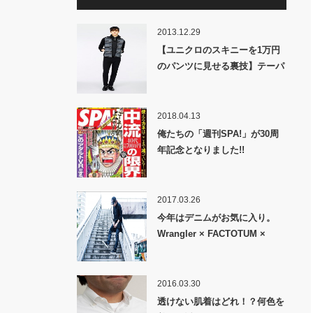
2013.12.29
【ユニクロのスキニーを1万円
のパンツに見せる裏技】テーパ
ードパンツの着こなし!!肝はロ
ールアップと”あるお直し”にあ
り!!
2018.04.13
俺たちの「週刊SPA!」が30周
年記念となりました!!
2017.03.26
今年はデニムがお気に入り。
Wrangler × FACTOTUM ×
STUDIOUSのデニム写真掲載さ
れてます。
2016.03.30
透けない肌着はどれ！？何色を