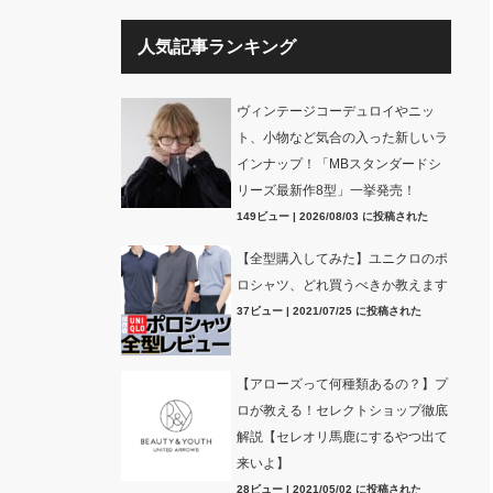
人気記事ランキング
ヴィンテージコーデュロイやニッ
ト、小物など気合の入った新しいラ
インナップ！「MBスタンダードシ
リーズ最新作8型」一挙発売！
149ビュー
|
2026/08/03 に投稿された
【全型購入してみた】ユニクロのポ
ロシャツ、どれ買うべきか教えます
37ビュー
|
2021/07/25 に投稿された
【アローズって何種類あるの？】プ
ロが教える！セレクトショップ徹底
解説【セレオリ馬鹿にするやつ出て
来いよ】
28ビュー
|
2021/05/02 に投稿された