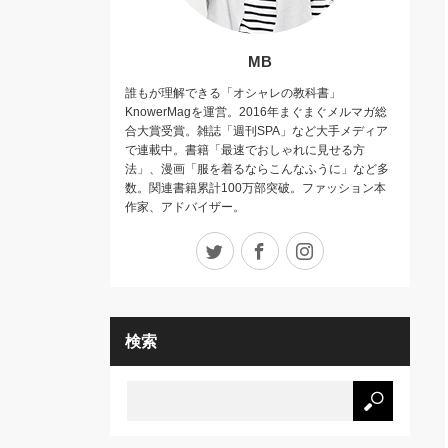
MB
誰もが理解できる「オシャレの教科書」
KnowerMagを運営。2016年まぐまぐメルマガ総
合大賞受賞。雑誌「週刊SPA」など大手メディア
で連載中。書籍「最速でおしゃれに見せる方
法」、漫画「服を着るならこんなふうに」など多
数。関連書籍累計100万部突破。ファッション本
作家、アドバイザー。
Twitter
Facebook
Instagram
検索