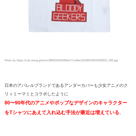
Photo by https://cdn.wimg.jp/item/39600343/026b4cf7ce9be/20190519024550652_500.jpg
日本のアパレルブランドであるアンダーカバーも少女アニメのク
リィミーマミとコラボしたように
80〜90年代のアニメやポップなデザインのキャラクター
をTシャツにあえて入れ込む手法が最近は増えている
。