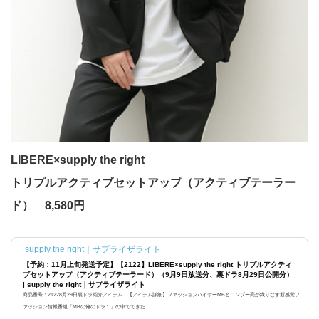
LIBERE×supply the right
トリプルアクティブセットアップ（アクティブテーラー
ド） 8,580円
supply the right｜サプライザライト
【予約：11月上旬発送予定】【2122】LIBERE×supply the right トリプルアクティ
ブセットアップ（アクティブテーラード）（9月9日放送分、裏ドラ8月29日公開分）
| supply the right｜サプライザライト
商品番号：21228月29日裏ドラ紹介アイテム！【アイテム詳細】ファッションバイヤーMBとロンブー亮が織りなす新感覚フ
ァッション情報番組「MBの俺のドラ１」の中でできた...