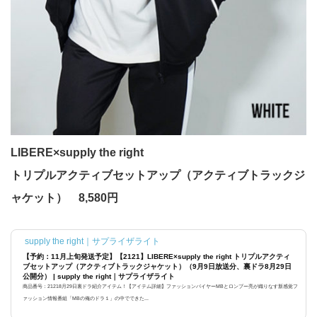
LIBERE×supply the right
トリプルアクティブセットアップ（アクティブトラックジ
ャケット） 8,580円
supply the right｜サプライザライト
【予約：11月上旬発送予定】【2121】LIBERE×supply the right トリプルアクティ
ブセットアップ（アクティブトラックジャケット）（9月9日放送分、裏ドラ8月29日
公開分） | supply the right｜サプライザライト
商品番号：21218月29日裏ドラ紹介アイテム！【アイテム詳細】ファッションバイヤーMBとロンブー亮が織りなす新感覚フ
ァッション情報番組「MBの俺のドラ１」の中でできた...