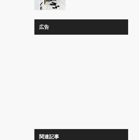
の？？
広告
関連記事