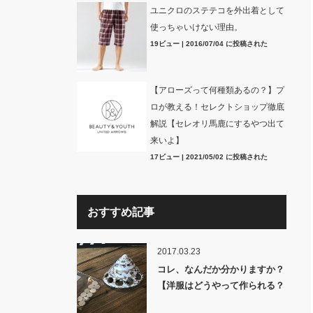
ユニクロのステテコを外出着として
使っちゃいけない理由。
19ビュー
|
2016/07/04 に投稿された
【アローズって何種類あるの？】プ
ロが教える！セレクトショップ徹底
解説【セレオリ馬鹿にするやつ出て
来いよ】
17ビュー
|
2021/05/02 に投稿された
おすすめ記事
2017.03.23
コレ、なんだか分かりますか？
【洋服はどうやって作られる？
裏話】