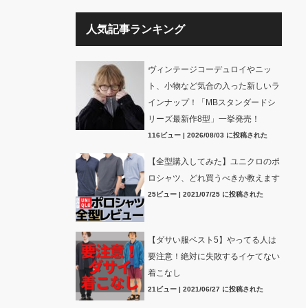
人気記事ランキング
ヴィンテージコーデュロイやニッ
ト、小物など気合の入った新しいラ
インナップ！「MBスタンダードシ
リーズ最新作8型」一挙発売！
116ビュー
|
2026/08/03 に投稿された
【全型購入してみた】ユニクロのポ
ロシャツ、どれ買うべきか教えます
25ビュー
|
2021/07/25 に投稿された
【ダサい服ベスト5】やってる人は
要注意！絶対に失敗するイケてない
着こなし
21ビュー
|
2021/06/27 に投稿された