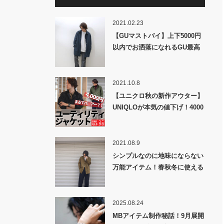
2021.02.23
【GUマストバイ】上下5000円
以内でお洒落になれるGU最高
かよ！
2021.10.8
【ユニクロ秋の新作アウター】
UNIQLOが本気の値下げ！4000
円で買えるユーティリティージ
ャケット爆誕！
2021.08.9
シンプルなのに地味にならない
万能アイテム！春秋冬に使える
MBフックシャツアウター発
売！
2025.08.24
MBアイテム制作秘話！9月展開