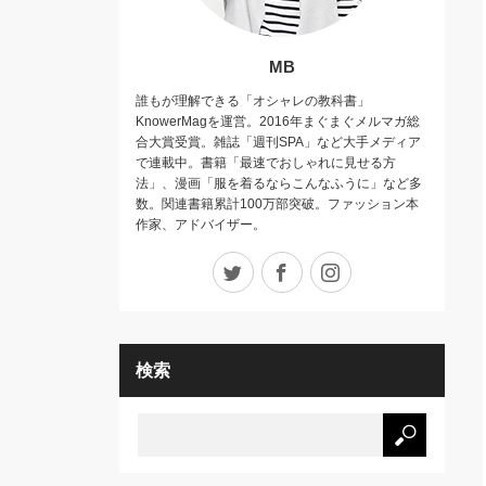
MB
誰もが理解できる「オシャレの教科書」
KnowerMagを運営。2016年まぐまぐメルマガ総
合大賞受賞。雑誌「週刊SPA」など大手メディア
で連載中。書籍「最速でおしゃれに見せる方
法」、漫画「服を着るならこんなふうに」など多
数。関連書籍累計100万部突破。ファッション本
作家、アドバイザー。
Twitter
Facebook
Instagram
検索