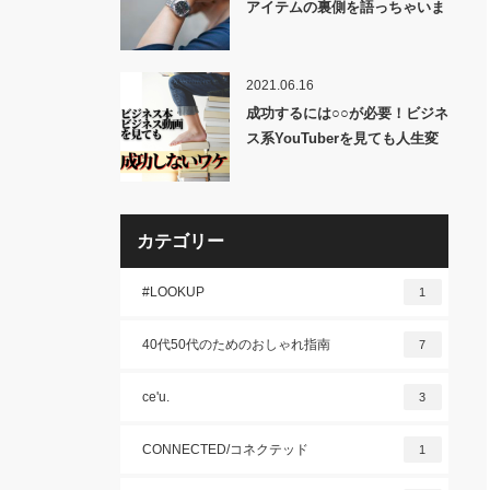
アイテムの裏側を語っちゃいま
す！
2021.06.16
成功するには○○が必要！ビジネ
ス系YouTuberを見ても人生変
わらない理由
カテゴリー
#LOOKUP
1
40代50代のためのおしゃれ指南
7
ce'u.
3
CONNECTED/コネクテッド
1