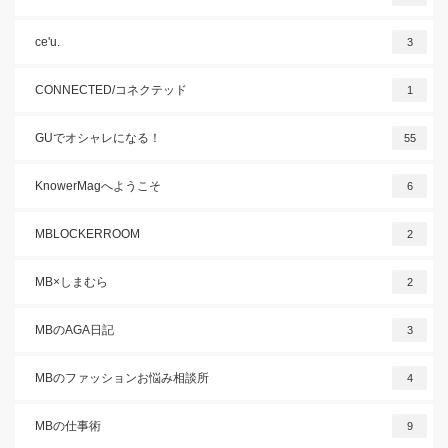
ce'u.
3
CONNECTED/コネクテッド
1
GUでオシャレになる！
55
KnowerMagへようこそ
6
MBLOCKERROOM
2
MB×しまむら
2
MBのAGA日記
3
MBのファッションお悩み相談所
4
MBの仕事術
9