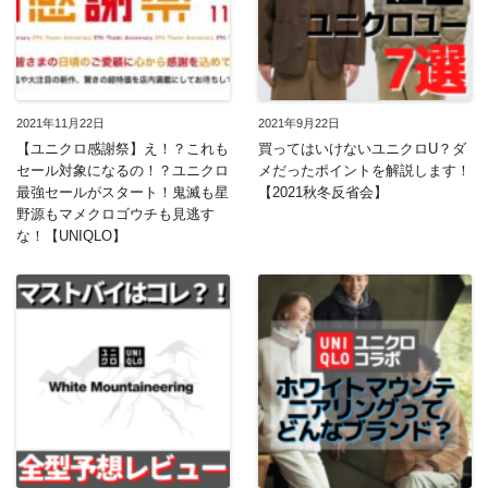
2021年11月22日
2021年9月22日
【ユニクロ感謝祭】え！？これも
買ってはいけないユニクロU？ダ
セール対象になるの！？ユニクロ
メだったポイントを解説します！
最強セールがスタート！鬼滅も星
【2021秋冬反省会】
野源もマメクロゴウチも見逃す
な！【UNIQLO】