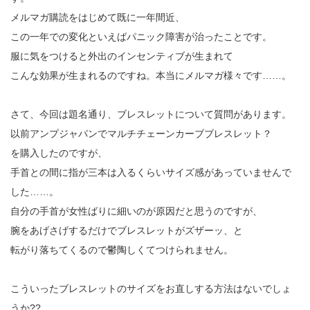
メルマガ購読をはじめて既に一年間近、
この一年での変化といえばパニック障害が治ったことです。
服に気をつけると外出のインセンティブが生まれて
こんな効果が生まれるのですね。本当にメルマガ様々です……。
さて、今回は題名通り、ブレスレットについて質問があります。
以前アンプジャパンでマルチチェーンカーブブレスレット？
を購入したのですが、
手首との間に指が三本は入るくらいサイズ感があっていませんで
した……。
自分の手首が女性ばりに細いのが原因だと思うのですが、
腕をあげさげするだけでブレスレットがズザーッ、と
転がり落ちてくるので鬱陶しくてつけられません。
こういったブレスレットのサイズをお直しする方法はないでしょ
うか??