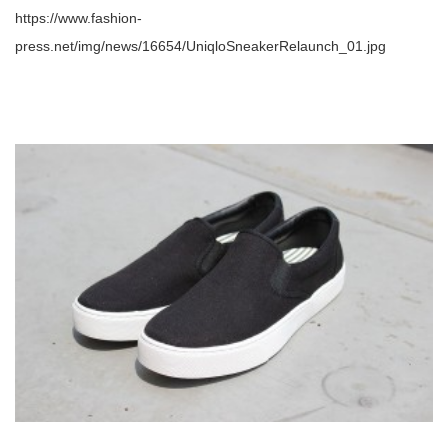
https://www.fashion-
press.net/img/news/16654/UniqloSneakerRelaunch_01.jpg