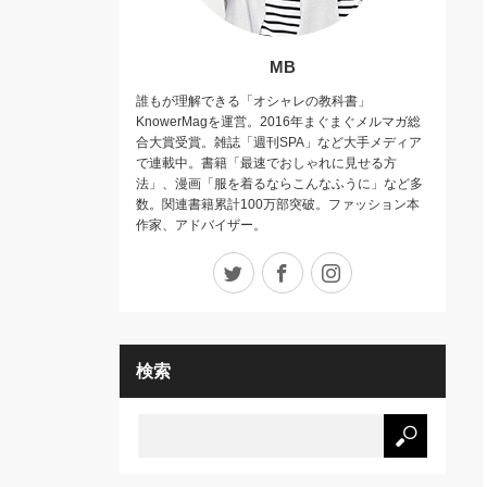
MB
誰もが理解できる「オシャレの教科書」
KnowerMagを運営。2016年まぐまぐメルマガ総
合大賞受賞。雑誌「週刊SPA」など大手メディア
で連載中。書籍「最速でおしゃれに見せる方
法」、漫画「服を着るならこんなふうに」など多
数。関連書籍累計100万部突破。ファッション本
作家、アドバイザー。
Twitter
Facebook
Instagram
検索