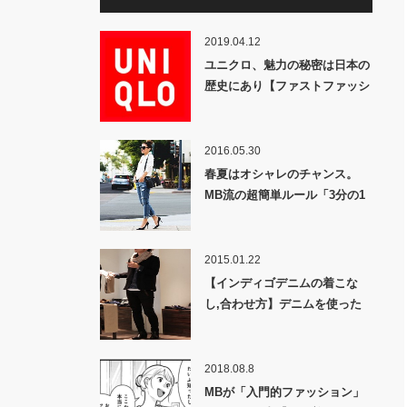
2019.04.12
ユニクロ、魅力の秘密は日本の
歴史にあり【ファストファッシ
ョン徹底解説】
2016.05.30
春夏はオシャレのチャンス。
MB流の超簡単ルール「3分の1
カジュアル法」であなたも明日
からオシャレになれる！
2015.01.22
【インディゴデニムの着こな
し,合わせ方】デニムを使った
オシャレなコーディネートはこ
れだ!!日本人が実践すべき着こ
なしテクとは？
2018.08.8
MBが「入門的ファッション」