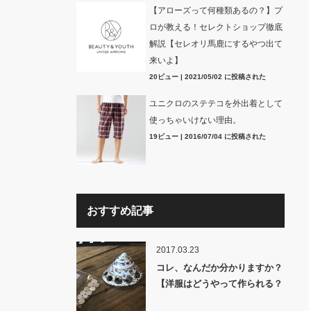
【アローズって何種類あるの？】プ
ロが教える！セレクトショップ徹底
解説【セレオリ馬鹿にするやつ出て
来いよ】
20ビュー
|
2021/05/02 に投稿された
ユニクロのステテコを外出着として
使っちゃいけない理由。
19ビュー
|
2016/07/04 に投稿された
おすすめ記事
2017.03.23
コレ、なんだか分かりますか？
【洋服はどうやって作られる？
裏話】