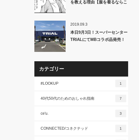
を教える理由【服を着るならこ
んなふうに・捕捉】
2019.09.3
本日9月3日！スーパーセンター
TRIALにてMBコラボ品発売！
カテゴリー
#LOOKUP
1
40代50代のためのおしゃれ指南
7
ce'u.
3
CONNECTED/コネクテッド
1