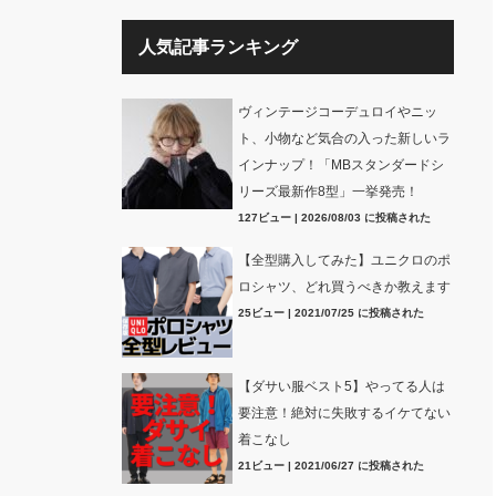
人気記事ランキング
ヴィンテージコーデュロイやニッ
ト、小物など気合の入った新しいラ
インナップ！「MBスタンダードシ
リーズ最新作8型」一挙発売！
127ビュー
|
2026/08/03 に投稿された
【全型購入してみた】ユニクロのポ
ロシャツ、どれ買うべきか教えます
25ビュー
|
2021/07/25 に投稿された
【ダサい服ベスト5】やってる人は
要注意！絶対に失敗するイケてない
着こなし
21ビュー
|
2021/06/27 に投稿された