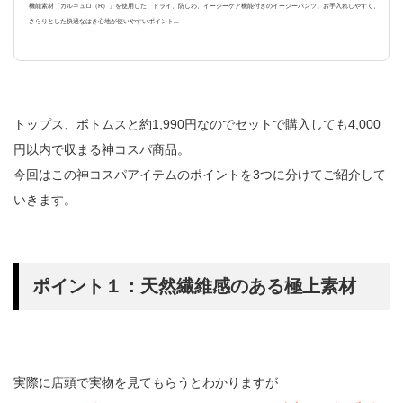
機能素材「カルキュロ（R）」を使用した、ドライ、防しわ、イージーケア機能付きのイージーパンツ。お手入れしやすく、
さらりとした快適なはき心地が使いやすいポイント...
トップス、ボトムスと約1,990円なのでセットで購入しても4,000
円以内で収まる神コスパ商品。
今回はこの神コスパアイテムのポイントを3つに分けてご紹介して
いきます。
ポイント１：天然繊維感のある極上素材
実際に店頭で実物を見てもらうとわかりますが