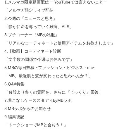
1.メルマガ限定動画配信 ーYouTubeでは言えないことー
「メルマガ限定ライブ配信」
2.今週の『ニュースと思考』
「静かに命を奪っていく難病、ALS」
3.プチコーナー『MBの私服』
「リアルなコーディネートと使用アイテムをお教えします」
4.【動画】コーディネート診断
「文字数の関係で今週はお休みです」
5.MBの毎日投稿 ~ファッション・ビジネス・etc~
「MB、最近肌と髪が変わったと思わへんか？」
6.Q&A特集
「普段より多くの質問を、さらに『じっくり』回答」
7.着こなしケーススタディbyMBラボ
8.MBラボからのお知らせ
9.編集後記
「トークショーでMBと会おう！」