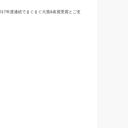
、2017年度連続でまぐまぐ大賞&各賞受賞とご支
。