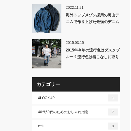
2022.11.21
海外トップメゾン採用の岡山デ
ニムで作り上げた最強のデニム
アウター！MBハイエンドヴィ
ンテージデニムシャツジャケッ
ト by SHOWA発売！
2015.03.15
2015年今年の流行色はダスクブ
ルー？流行色は着こなしに取り
入れるべき？デニムを使ったメ
ンズファッションの構築法と
は？
カテゴリー
#LOOKUP
1
40代50代のためのおしゃれ指南
7
ce'u.
3