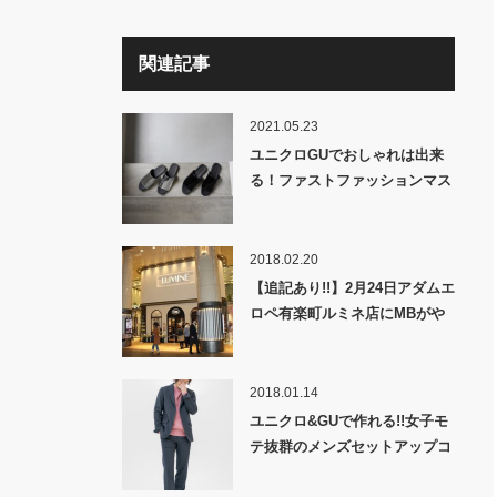
関連記事
2021.05.23
ユニクロGUでおしゃれは出来
る！ファストファッションマス
トバイ・2021夏！
2018.02.20
【追記あり!!】2月24日アダムエ
ロペ有楽町ルミネ店にMBがや
ってくる！！
2018.01.14
ユニクロ&GUで作れる!!女子モ
テ抜群のメンズセットアップコ
ーデ20選!!永久保存版!!