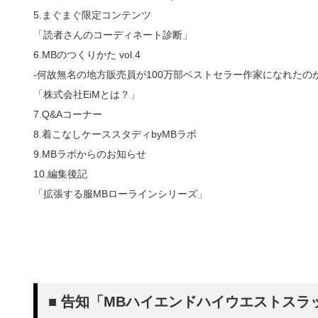
5.まぐまぐ限定コンテンツ
「読者さんのコーディネート診断」
6.MBのつくりかた vol.4
-何故無名の地方販売員が100万部ベストセラー作家になれたのか
「株式会社EiMとは？」
7.Q&Aコーナー
8.着こなしケーススタディbyMBラボ
9.MBラボからのお知らせ
10.編集後記
「拡張する服MBローラインシリーズ」
■ 告知「MBハイエンドハイウエストスラ