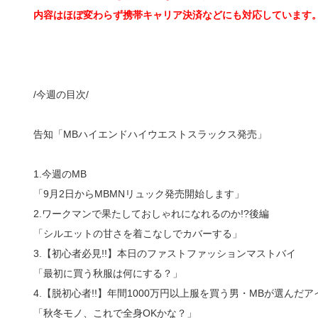
内容はほぼ変わらず携帯キャリア決済などにも対応しています
/今週の目次/
告知「MBハイエンドハイウエストスラックス発売」
1.今週のMB
「9月2日からMBMNリュック発売開始します」
2.ワークマンで果たしておしゃれになれるのか!?後編
「シルエットの甘さを着こなしでカバーする」
3.【初心者必見!!】本日のファストファッションマストバイ
「最初に買う秋服は何にする？」
4.【脱初心者!!】年間1000万円以上服を買う男・MBが選んだアイ
「秋冬モノ、これで全身OKかな？」