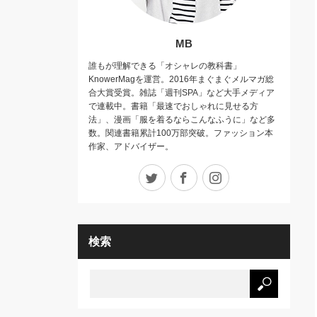
MB
誰もが理解できる「オシャレの教科書」
KnowerMagを運営。2016年まぐまぐメルマガ総
合大賞受賞。雑誌「週刊SPA」など大手メディア
で連載中。書籍「最速でおしゃれに見せる方
法」、漫画「服を着るならこんなふうに」など多
数。関連書籍累計100万部突破。ファッション本
作家、アドバイザー。
Twitter
Facebook
Instagram
検索