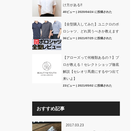
け方がある!!
40ビュー
|
2020/04/24 に投稿された
【全型購入してみた】ユニクロのポ
ロシャツ、どれ買うべきか教えます
36ビュー
|
2021/07/25 に投稿された
【アローズって何種類あるの？】プ
ロが教える！セレクトショップ徹底
解説【セレオリ馬鹿にするやつ出て
来いよ】
23ビュー
|
2021/05/02 に投稿された
おすすめ記事
2017.03.23