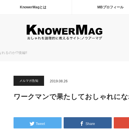
KnowerMagとは
MBプロフィール
るのか!?後編!!
メルマガ告知
2019.08.26
ワークマンで果たしておしゃれになれ
Tweet
Share