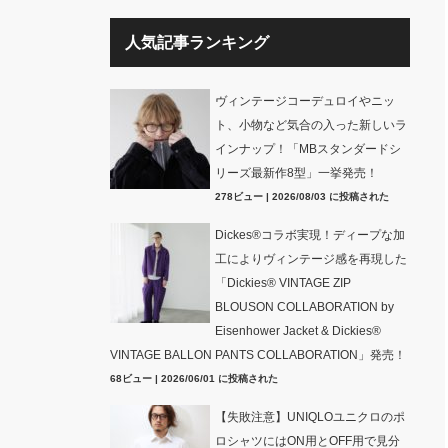
人気記事ランキング
ヴィンテージコーデュロイやニッ
ト、小物など気合の入った新しいラ
インナップ！「MBスタンダードシ
リーズ最新作8型」一挙発売！
278ビュー
|
2026/08/03 に投稿された
Dickes®コラボ実現！ディープな加
工によりヴィンテージ感を再現した
「Dickies® VINTAGE ZIP
BLOUSON COLLABORATION by
Eisenhower Jacket & Dickies®
VINTAGE BALLON PANTS COLLABORATION」発売！
68ビュー
|
2026/06/01 に投稿された
【失敗注意】UNIQLOユニクロのポ
ロシャツにはON用とOFF用で見分