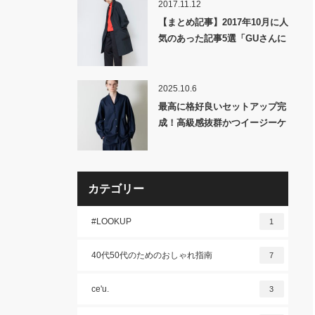
2017.11.12
【まとめ記事】2017年10月に人
気のあった記事5選「GUさんに
嫌な顔されてもハサミいれちゃ
うぞ★」
2025.10.6
最高に格好良いセットアップ完
成！高級感抜群かつイージーケ
アなキャッシュウールを採用
「MB ULTIMATE 尾州ウール
オープンカラーシャツアウター
&ヘリクルーパンツ(セットアッ
カテゴリー
プ対応)」発売！
#LOOKUP
1
40代50代のためのおしゃれ指南
7
ce'u.
3