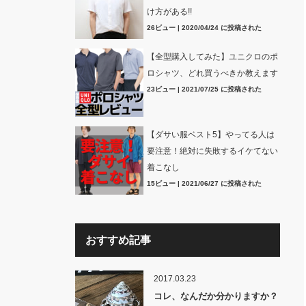
け方がある!!
26ビュー
|
2020/04/24 に投稿された
【全型購入してみた】ユニクロのポ
ロシャツ、どれ買うべきか教えます
23ビュー
|
2021/07/25 に投稿された
【ダサい服ベスト5】やってる人は
要注意！絶対に失敗するイケてない
着こなし
15ビュー
|
2021/06/27 に投稿された
おすすめ記事
2017.03.23
コレ、なんだか分かりますか？