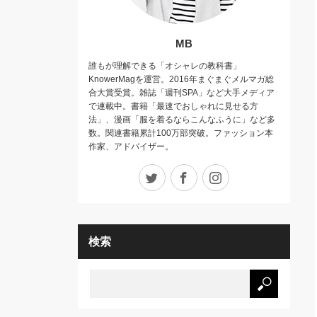
MB
誰もが理解できる「オシャレの教科書」
KnowerMagを運営。2016年まぐまぐメルマガ総
合大賞受賞。雑誌「週刊SPA」など大手メディア
で連載中。書籍「最速でおしゃれに見せる方
法」、漫画「服を着るならこんなふうに」など多
数。関連書籍累計100万部突破。ファッション本
作家、アドバイザー。
Twitter
Facebook
Instagram
検索