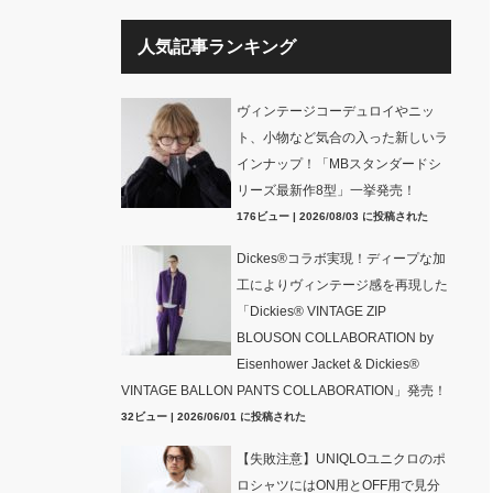
人気記事ランキング
ヴィンテージコーデュロイやニッ
ト、小物など気合の入った新しいラ
インナップ！「MBスタンダードシ
リーズ最新作8型」一挙発売！
176ビュー
|
2026/08/03 に投稿された
Dickes®コラボ実現！ディープな加
工によりヴィンテージ感を再現した
「Dickies® VINTAGE ZIP
BLOUSON COLLABORATION by
Eisenhower Jacket & Dickies®
VINTAGE BALLON PANTS COLLABORATION」発売！
32ビュー
|
2026/06/01 に投稿された
【失敗注意】UNIQLOユニクロのポ
ロシャツにはON用とOFF用で見分