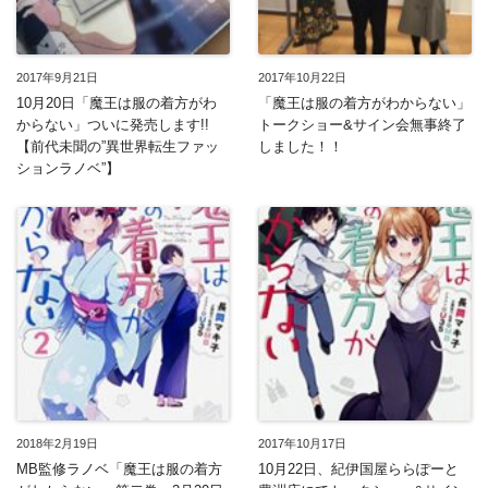
2017年9月21日
2017年10月22日
10月20日「魔王は服の着方がわ
「魔王は服の着方がわからない」
からない」ついに発売します!!
トークショー&サイン会無事終了
【前代未聞の”異世界転生ファッ
しました！！
ションラノベ”】
2018年2月19日
2017年10月17日
MB監修ラノベ「魔王は服の着方
10月22日、紀伊国屋ららぽーと