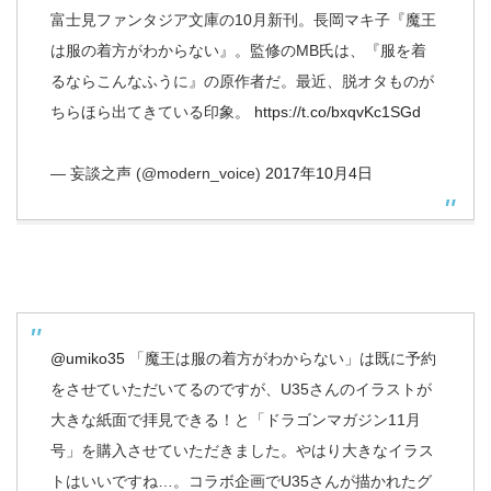
富士見ファンタジア文庫の10月新刊。長岡マキ子『魔王
は服の着方がわからない』。監修のMB氏は、『服を着
るならこんなふうに』の原作者だ。最近、脱オタものが
ちらほら出てきている印象。
https://t.co/bxqvKc1SGd
— 妄談之声 (@modern_voice)
2017年10月4日
@umiko35
「魔王は服の着方がわからない」は既に予約
をさせていただいてるのですが、U35さんのイラストが
大きな紙面で拝見できる！と「ドラゴンマガジン11月
号」を購入させていただきました。やはり大きなイラス
トはいいですね…。コラボ企画でU35さんが描かれたグ