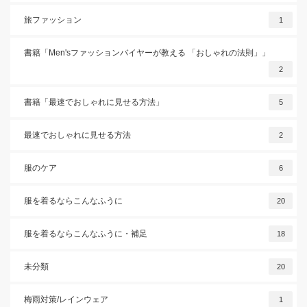
旅ファッション
1
書籍「Men'sファッションバイヤーが教える 「おしゃれの法則」」
2
書籍「最速でおしゃれに見せる方法」
5
最速でおしゃれに見せる方法
2
服のケア
6
服を着るならこんなふうに
20
服を着るならこんなふうに・補足
18
未分類
20
梅雨対策/レインウェア
1