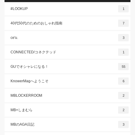
#LOOKUP
1
40代50代のためのおしゃれ指南
7
ce'u.
3
CONNECTED/コネクテッド
1
GUでオシャレになる！
55
KnowerMagへようこそ
6
MBLOCKERROOM
2
MB×しまむら
2
MBのAGA日記
3