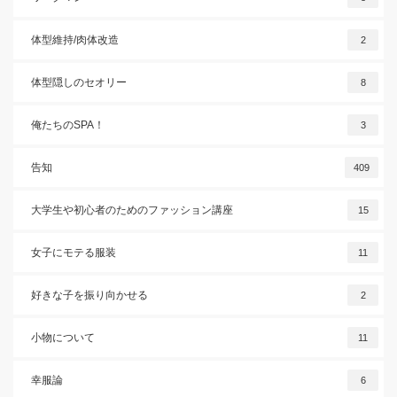
体型維持/肉体改造
2
体型隠しのセオリー
8
俺たちのSPA！
3
告知
409
大学生や初心者のためのファッション講座
15
女子にモテる服装
11
好きな子を振り向かせる
2
小物について
11
幸服論
6