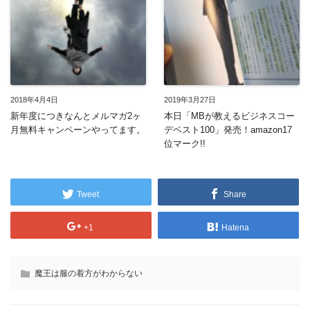
2018年4月4日
2019年3月27日
新年度につきなんとメルマガ2ヶ
本日「MBが教えるビジネスコー
月無料キャンペーンやってます。
デベスト100」発売！amazon17
位マーク!!
Tweet
Share
+1
Hatena
魔王は服の着方がわからない