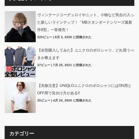
ヴィンテージコーデュロイやニット、小物など気合の入っ
た新しいラインナップ！「MBスタンダードシリーズ最新
作8型」一挙発売！
220ビュー
|
8月 3, 2026 に投稿された
【全型購入してみた】ユニクロのポロシャツ、どれ買うべ
きか教えます
37ビュー
|
7月 25, 2021 に投稿された
【失敗注意】UNIQLOユニクロのポロシャツにはON用と
OFF用で見分け方がある!!
35ビュー
|
4月 24, 2020 に投稿された
カテゴリー