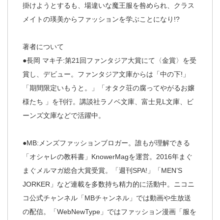
掛けようとするも、場違いな魔王服を咎められ、クラス
メイトの瑛美からファッションを学ぶことになり!?
著者について
●長岡 マキ子:第21回ファンタジア大賞にて〈金賞〉を受
賞し、デビュー。ファンタジア文庫からは「中の下!」
「期間限定いもうと。」「オタク荘の腐ってやがるお嬢
様たち 」を刊行。講談社ラノベ文庫、富士見L文庫、ビ
ーンズ文庫などで活躍中。
●MB:メンズファッションブロガー。誰もが理解できる
「オシャレの教科書」KnowerMagを運営。2016年まぐ
まぐメルマガ総合大賞受賞。「週刊SPA!」「MEN’S
JORKER」など連載を多数持ち精力的に活動中。ニコニ
コ公式チャンネル「MBチャンネル」では動画や生放送
の配信。「WebNewType」ではファッション漫画「服を