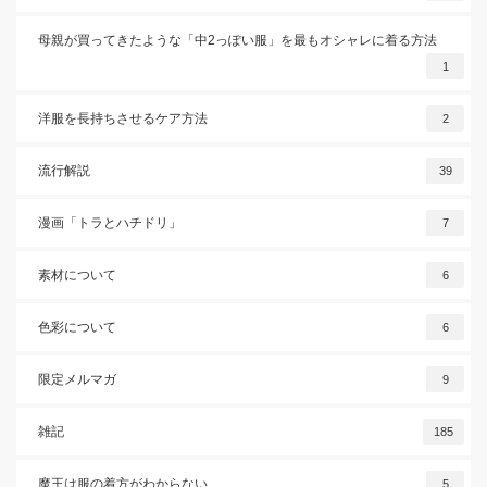
母親が買ってきたような「中2っぽい服」を最もオシャレに着る方法
1
洋服を長持ちさせるケア方法
2
流行解説
39
漫画「トラとハチドリ」
7
素材について
6
色彩について
6
限定メルマガ
9
雑記
185
魔王は服の着方がわからない
5