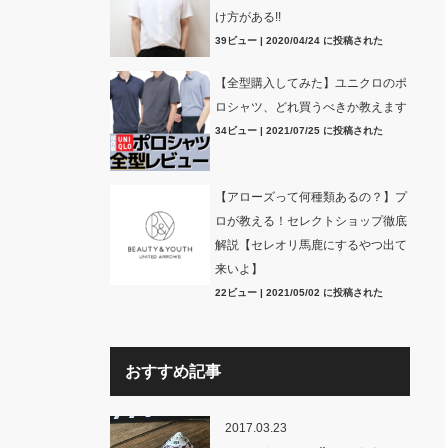
け方がある!!
39ビュー
|
2020/04/24 に投稿された
【全型購入してみた】ユニクロのポ
ロシャツ、どれ買うべきか教えます
34ビュー
|
2021/07/25 に投稿された
【アローズって何種類あるの？】プ
ロが教える！セレクトショップ徹底
解説【セレオリ馬鹿にするやつ出て
来いよ】
22ビュー
|
2021/05/02 に投稿された
おすすめ記事
2017.03.23