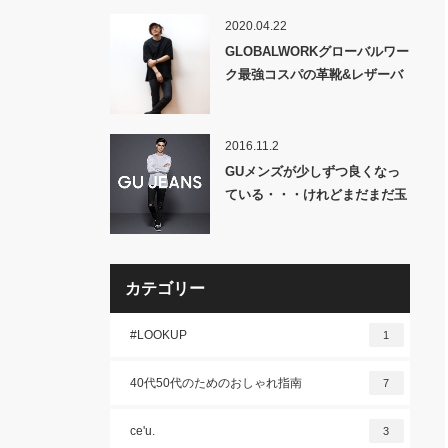
2020.04.22
GLOBALWORKグローバルワー
ク最強コスパの革靴&レザーバ
ッグ&レザーキャップ！！
2016.11.2
GUメンズが少しずつ良くなっ
ている・・・けれどまだまだ玉
石混交状態です。
カテゴリー
#LOOKUP
1
40代50代のためのおしゃれ指南
7
ce'u.
3