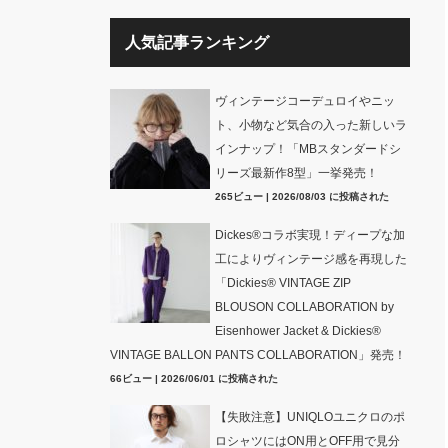
人気記事ランキング
ヴィンテージコーデュロイやニッ
ト、小物など気合の入った新しいラ
インナップ！「MBスタンダードシ
リーズ最新作8型」一挙発売！
265ビュー
|
2026/08/03 に投稿された
Dickes®コラボ実現！ディープな加
工によりヴィンテージ感を再現した
「Dickies® VINTAGE ZIP
BLOUSON COLLABORATION by
Eisenhower Jacket & Dickies®
VINTAGE BALLON PANTS COLLABORATION」発売！
66ビュー
|
2026/06/01 に投稿された
【失敗注意】UNIQLOユニクロのポ
ロシャツにはON用とOFF用で見分