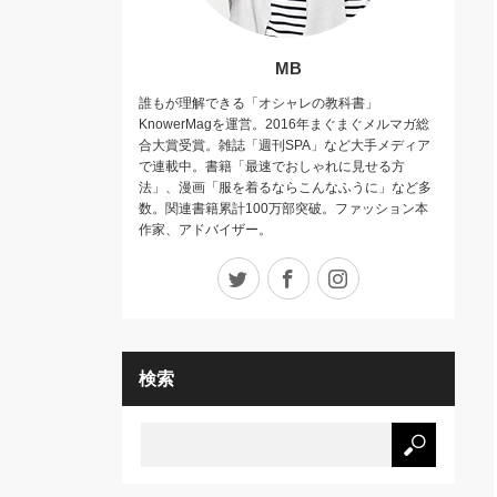
MB
誰もが理解できる「オシャレの教科書」
KnowerMagを運営。2016年まぐまぐメルマガ総
合大賞受賞。雑誌「週刊SPA」など大手メディア
で連載中。書籍「最速でおしゃれに見せる方
法」、漫画「服を着るならこんなふうに」など多
数。関連書籍累計100万部突破。ファッション本
作家、アドバイザー。
Twitter
Facebook
Instagram
検索