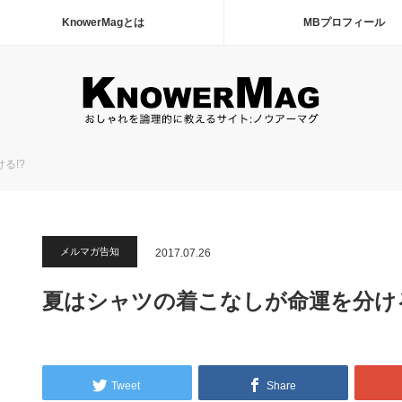
KnowerMagとは
MBプロフィール
る!?
メルマガ告知
2017.07.26
夏はシャツの着こなしが命運を分ける
Tweet
Share