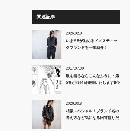
関連記事
2026.02.8
いまMBが勧めるドメスティッ
クブランドを一挙紹介！
2017.07.30
服を着るならこんなふうに・第
5巻が8月4日発売いたします!!今
回は「ちょっとしたパーティ
ー」攻略編だよ!!
2026.03.8
相談スペシャル！ブランド名の
考え方など気になる回答盛りだ
くさんです！